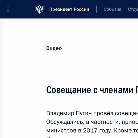
Президент России
События
Стру
Видеозаписи
Фотографии
Аудиозапи
Все материалы
Выступления
Совещан
Видео
Показа
Совещание с членами 
Заседание Совета
Владимир Путин провёл совещан
по стратегическому
Обсуждались, в частности, при
развитию и приоритетным
министров в 2017 году. Кроме то