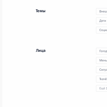
промышленной комиссии
Темы
Внеш
Дети
28 июня 2016 года
Видео, 5 мин.
Соци
Лица
Голо
Мень
Силу
Ткач
Ещё 