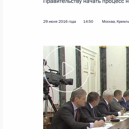
проектам
Правительству начать процесс 
13 июля 2016 года
Видео, 9 мин.
29 июня 2016 года
14:50
Москва, Кремл
Совещание послов
и постоянных