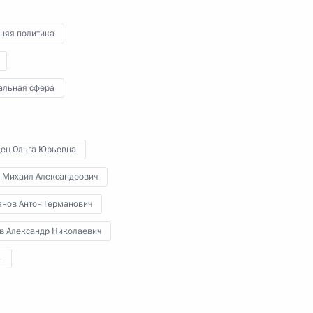
студенческого чемпионата
мира по программированию
няя политика
20 июня 2016 года
Видео, 12 мин.
альная сфера
дец Ольга Юрьевна
 Михаил Александрович
анов Антон Германович
ёв Александр Николаевич
1