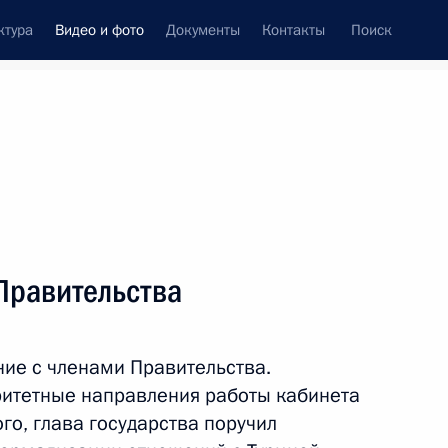
ктура
Видео и фото
Документы
Контакты
Поиск
си
ия, встречи
Встречи со СМИ
июль, 2016
ть следующие материалы
Правительства
Заседание Комиссии по вопросам
ие с членами Правительства.
военно-технического
оритетные направления работы кабинета
сотрудничества Российской
го, глава государства поручил
Федерации с иностранными
государствами