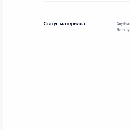
Пленарное заседание 
экономического фору
Статус материала
Опублик
17 июня 2016 года
Санкт-Петербург
Дата пу