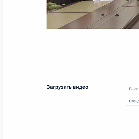
представителей Российской
Федерации
30 июня 2016 года
Видео, 21 мин.
Загрузить видео
Высо
Станд
Заседание Военно-