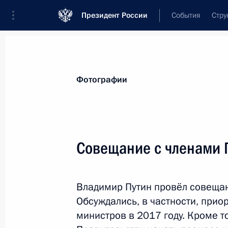
Президент России
События
Стру
Материалы по выбранной персоне
Фотографии
Голодец
,
Ольга
Юрьевна
Совещание с членами 
Владимир Путин провёл совещан
Лента событий
Обсуждались, в частности, при
министров в 2017 году. Кроме то