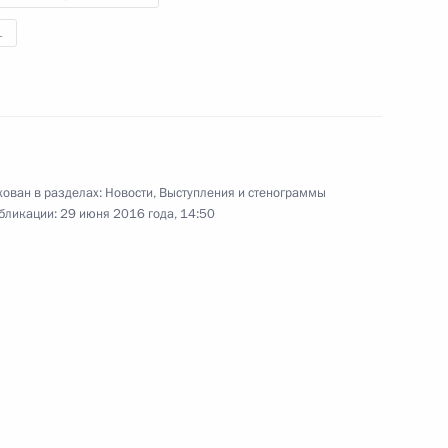
1
ва
ован в разделах:
Новости
,
Выступления и стенограммы
бликации:
29 июня 2016 года, 14:50
ейного и театрально-
вастополе
ьтурно-музейного центра