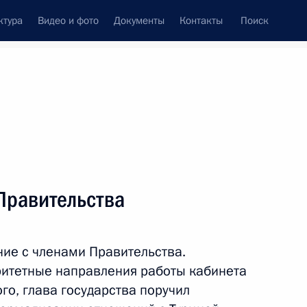
ктура
Видео и фото
Документы
Контакты
Поиск
Все персоны
Правительства
ие с членами Правительства.
Подписаться на ленту
оритетные направления работы кабинета
го, глава государства поручил