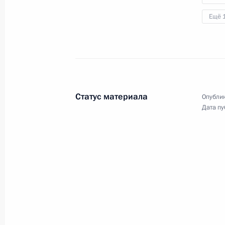
8 января 2019 года, 16:30
Ещё 
Совещание с членами Правительст
12 ноября 2018 года, 14:25
Статус материала
Опублик
Дата пу
Президенту представлен проект муз
образовательного комплексов в Се
4 августа 2018 года, 23:30
Президенту представлен проект кул
в Калининграде