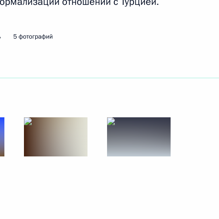
нормализации отношений с Турцией.
ва
ь
5 фотографий
редседателя Правительства
учащимися Академии
ва