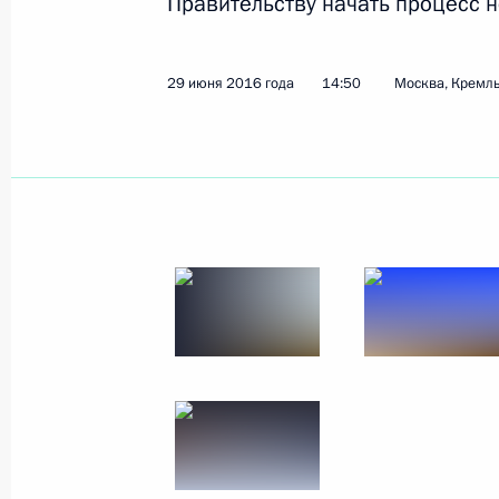
Правительству начать процесс 
Совещание с членами Правительст
11 декабря 2019 года, 14:30
29 июня 2016 года
14:50
Москва, Кремл
Рабочая встреча с Заместителем П
Ольгой Голодец
21 октября 2019 года, 19:45
Президент встретился с будущими 
хореографии Севастополя
13 августа 2019 года, 21:40
Совещание с членами Правительст