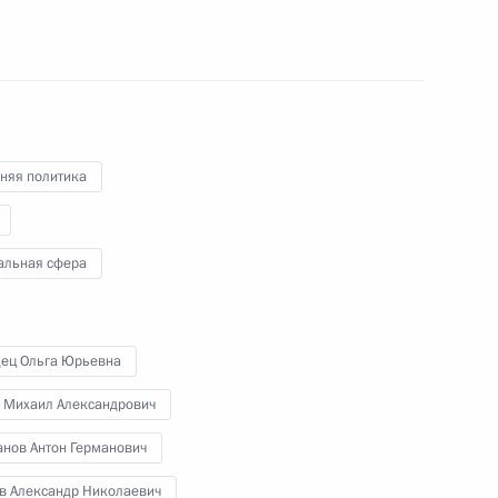
ому развитию
няя политика
альная сфера
ва
дец Ольга Юрьевна
 Михаил Александрович
льтурно-образовательных
анов Антон Германович
й Федерации
ёв Александр Николаевич