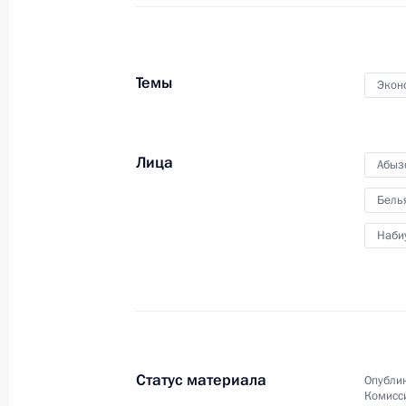
и призёрами Первых зимних
юношеских Олимпийских игр
2012 года
Темы
Экон
25 января 2012 года
Видео, 8 мин.
Лица
Абыз
Бель
Наби
Статус материала
Опублик
Комисс