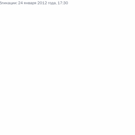
бликации:
24 января 2012 года, 17:30
Совещание
по экономическим вопросам
18 января 2012 года
Видео, 4 мин.