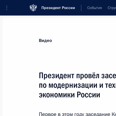
Президент России
События
Стру
Видеозаписи
Фотографии
Аудиозапи
Все материалы
Выступления
Совещан
Видео
Показа
Президент провёл зас
по модернизации и те
экономики России
Заседание коллегии
Федеральной службы
безопасности
Первое в этом году заседание 