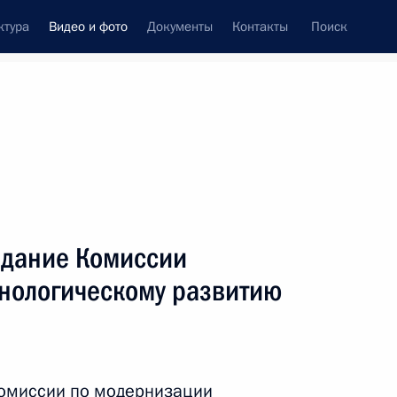
ктура
Видео и фото
Документы
Контакты
Поиск
си
ия, встречи
Встречи со СМИ
февраль, 2012
ть следующие материалы
едание Комиссии
хнологическому развитию
Встреча с чемпионами
и призёрами чемпионата
Европы по фигурному
Комиссии по модернизации