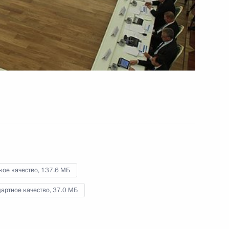
внутренних дел
30 января 2012 года
Видео, 7 мин.
кое качество,
137.6 МБ
артное качество,
37.0 МБ
Встреча со студентами