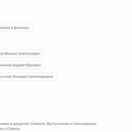
факультета журналистики
МГУ
омика и финансы
25 января 2012 года
Видео, 4 мин.
ов Михаил Анатольевич
янинов Андрей Юрьевич
уллина Эльвира Сахипзадовна
ован в разделах:
Новости
,
Выступления и стенограммы
,
ии и Советы