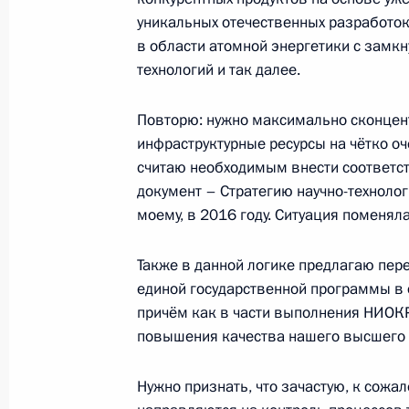
уникальных отечественных разработок
19 октября 2021 года, 16:25
в области атомной энергетики с замк
технологий и так далее.
Показа
Повторю: нужно максимально сконцен
инфраструктурные ресурсы на чётко оч
считаю необходимым внести соответ
документ – Стратегию научно-технологи
моему, в 2016 году. Ситуация поменяла
Встреча с военнослужащими Во
Также в данной логике предлагаю пер
26 июля 2026 года
единой государственной программы в 
причём как в части выполнения НИОКРо
повышения качества нашего высшего 
Нужно признать, что зачастую, к сожа
Разделы сайта
Информацион