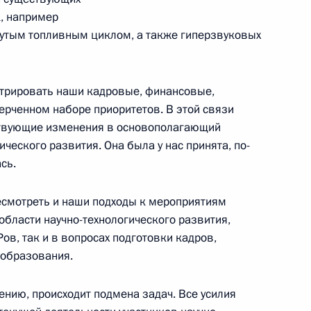
, например
нутым топливным циклом, а также гиперзвуковых
ть предыдущие материалы
трировать наши кадровые, финансовые,
ерченном наборе приоритетов. В этой связи
ствующие изменения в основополагающий
ческого развития. Она была у нас принята, по-
сь.
енно-Морского Флота
есмотреть и наши подходы к мероприятиям
области научно-технологического развития,
в, так и в вопросах подготовки кадров,
образования.
лению, происходит подмена задач. Все усилия
ные
Официальные
Правовая и