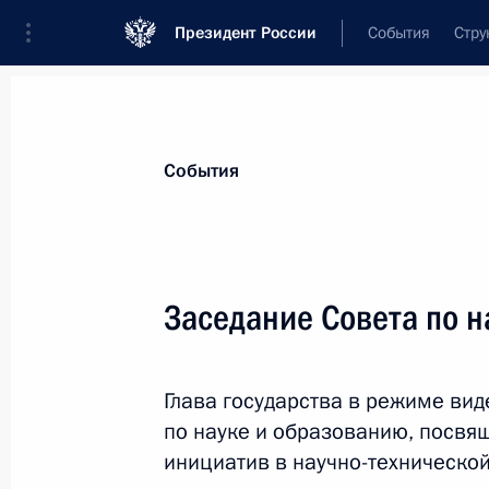
Президент России
События
Стру
Материалы по выбранной персоне
События
Силуанов
,
Антон
Германович
Министр финансов Российской Федер
Заседание Совета по н
Глава государства в режиме ви
Лента событий
по науке и образованию, посвя
инициатив в научно-технической