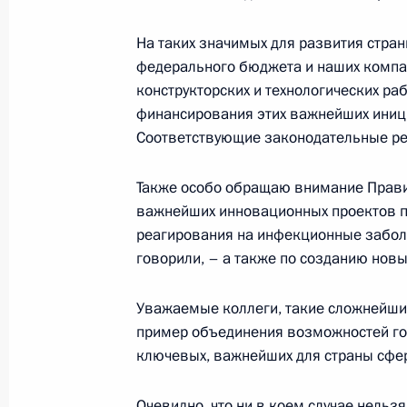
На таких значимых для развития стра
Заседание Президиума Госсовета 
федерального бюджета и наших компан
поддержки граждан
конструкторских и технологических р
25 мая 2022 года, 18:45
финансирования этих важнейших иници
Соответствующие законодательные ре
Совещание по экономическим воп
Также особо обращаю внимание Прави
важнейших инновационных проектов 
18 апреля 2022 года, 15:10
реагирования на инфекционные забол
говорили, – а также по созданию новы
Совещание с членами Правительст
Уважаемые коллеги, такие сложнейши
пример объединения возможностей гос
23 марта 2022 года, 16:55
ключевых, важнейших для страны сфе
Очевидно, что ни в коем случае нельз