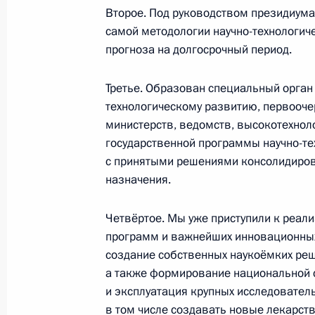
31 августа 2022 года, 18:05
Второе. Под руководством президиума
самой методологии научно-технологиче
прогноза на долгосрочный период.
Заседание Совета по стратегическ
и национальным проектам
Третье. Образован специальный орган
технологическому развитию, первооче
18 июля 2022 года, 16:50
министерств, ведомств, высокотехнол
государственной программы научно-тех
с принятыми решениями консолидиров
Заседание Президиума Госсовета
назначения.
21 июня 2022 года, 17:15
Четвёртое. Мы уже приступили к реал
программ и важнейших инновационных 
создание собственных наукоёмких реше
Совещание по экономическим воп
а также формирование национальной 
7 июня 2022 года, 13:45
и эксплуатация крупных исследователь
в том числе создавать новые лекарств