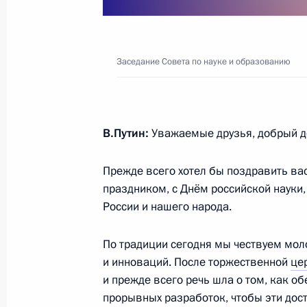
Совещание по вопросам социально
Крыма и Севастополя
Заседание Совета по науке и образованию
17 марта 2023 года, 18:05
В.Путин:
Уважаемые друзья, добрый д
Совещание по развитию лесопром
10 февраля 2023 года, 16:10
Прежде всего хотел бы поздравить ва
праздником, с Днём российской науки,
России и нашего народа.
Заседание Совета по науке и обра
По традиции сегодня мы чествуем мол
8 февраля 2023 года, 18:50
и инноваций. После торжественной
це
и прежде всего речь шла о том, как о
прорывных разработок, чтобы эти до