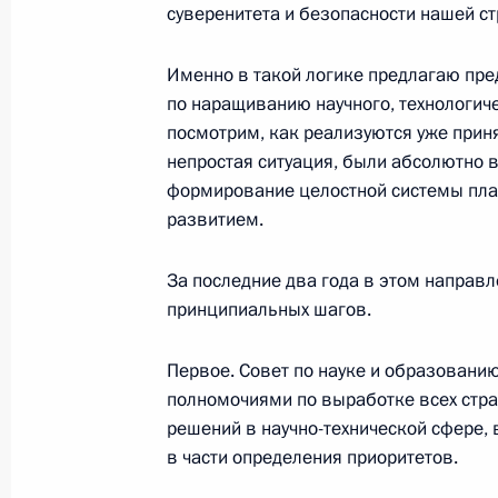
суверенитета и безопасности нашей ст
Совещание по вопросам восстанов
1 февраля 2023 года, 17:50
Именно в такой логике предлагаю пр
по наращиванию научного, технологиче
посмотрим, как реализуются уже прин
Совещание с членами Правительст
непростая ситуация, были абсолютно 
формирование целостной системы пла
11 января 2023 года, 15:50
развитием.
За последние два года в этом направл
Заседание комиссии Госсовета по
принципиальных шагов.
и финансы»
23 декабря 2022 года, 12:00
Первое. Совет по науке и образовани
полномочиями по выработке всех стра
решений в научно-технической сфере, 
в части определения приоритетов.
Совещание с членами Правительст