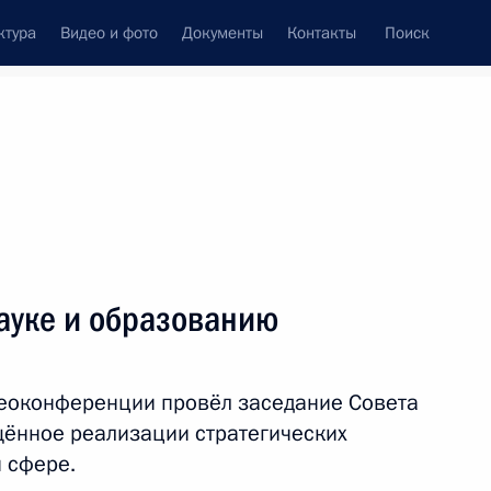
ктура
Видео и фото
Документы
Контакты
Поиск
Все персоны
ации
ауке и образованию
деоконференции провёл заседание Совета
Подписаться на ленту
щённое реализации стратегических
 сфере.