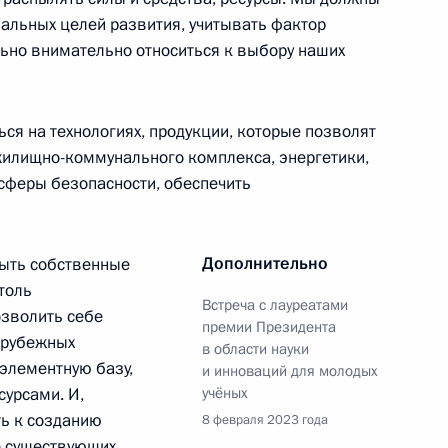
-экономического развития
альных целей развития, учитывать фактор
льно внимательно относиться к выбору наших
ся на технологиях, продукции, которые позволят
жилищно-коммунального комплекса, энергетики,
ва
сферы безопасности, обеспечить
Дополнительно
быть собственные
 направлению «Экономика
толь
Встреча с лауреатами
озволить себе
премии Президента
арубежных
в области науки
 элементную базу,
и инноваций для молодых
сурсами. И,
учёных
ть к созданию
8 февраля 2023 года
нного Совета
е существующих