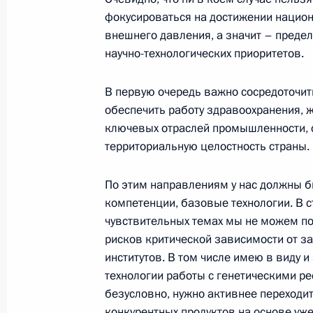
Совещание по вопросам социально
фокусироваться на достижении национ
Крыма и Севастополя
внешнего давления, а значит – преде
17 марта 2022 года, 16:15
научно-технологических приоритетов.
В первую очередь важно сосредоточить
обеспечить работу здравоохранения, 
Совещание с членами Правительст
ключевых отраслей промышленности, 
10 марта 2022 года, 17:55
территориальную целостность страны.
По этим направлениям у нас должны 
Заседание комиссии Госсовета по
компетенции, базовые технологии. В с
и финансы»
чувствительных темах мы не можем п
рисков критической зависимости от з
14 декабря 2021 года, 16:00
институтов. В том числе имею в виду и
технологии работы с генетическими ре
безусловно, нужно активнее переходи
Заседание Президиума Государстве
конкурентных продуктов на основе уж