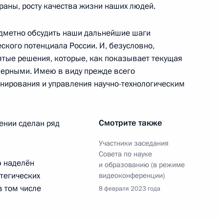
раны, росту качества жизни наших людей.
ления жилой инфраструктуры
едметно обсудить наши дальнейшие шаги
ского потенциала России. И, безусловно,
ятые решения, которые, как показывает текущая
ва
верными. Имею в виду прежде всего
нирования и управления научно-технологическим
Смотрите также
ении сделан ряд
 направлению «Экономика
Участники заседания
Совета по науке
ю наделён
и образованию (в режиме
тегических
видеоконференции)
в том числе
8 февраля 2023 года
ва