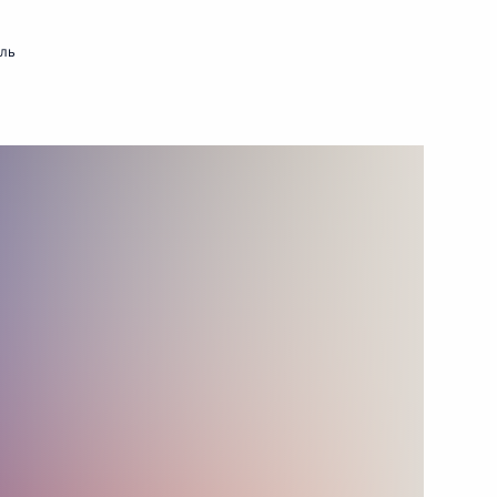
ть следующие материалы
мль
й общественной организации
нного Совета
ва