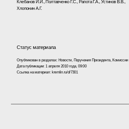
Клебанов И.И., Полтавченко Г.С., Рапота Г.А., Устинов В.В.,
Хлопонин А.Г.
Статус материала
Опубликован в разделах:
Новости
,
Поручения Президента
,
Комиссии
Дата публикации:
1 апреля 2010 года, 09:00
Ссылка на материал:
kremlin.ru/d/7301