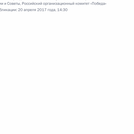
ии и Советы
,
Российский организационный комитет «Победа»
бликации:
20 апреля 2017 года, 14:30
Заявления для прессы
по итогам российско-
узбекистанских переговоров