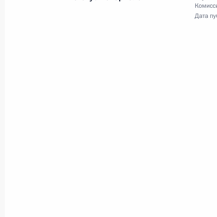
Комисс
Дата пу
Заявления для прессы
по итогам встречи
с Президентом Италии
Серджо Маттареллой