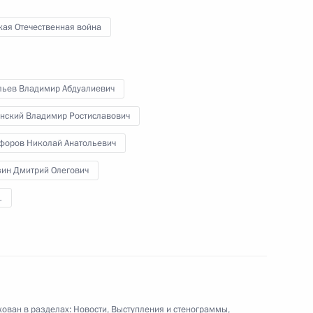
кая Отечественная война
льев Владимир Абдуалиевич
, посвящённый Дню
нский Владимир Ростиславович
форов Николай Анатольевич
о, 5 мин.
зин Дмитрий Олегович
1
ован в разделах:
Новости
,
Выступления и стенограммы
,