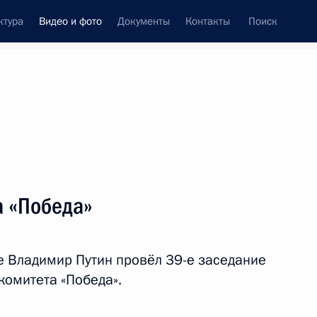
ктура
Видео и фото
Документы
Контакты
Поиск
си
ия, встречи
Встречи со СМИ
апрель, 2017
ть следующие материалы
а «Победа»
Встреча с членами Совета
 Владимир Путин провёл 39-е заседание
законодателей
комитета «Победа».