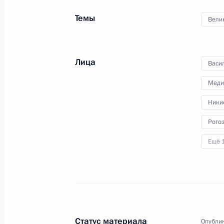
Темы
Вели
Лица
Васи
Торжественный вечер
космонавтики
Меди
Ники
12 апреля 2017 года
Москва
Виде
Рого
Ещё 
Статус материала
Опублик