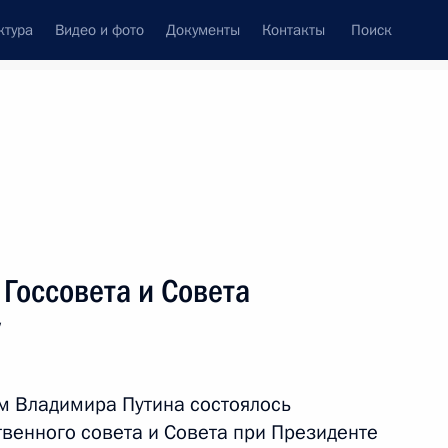
ктура
Видео и фото
Документы
Контакты
Поиск
Все персоны
Госсовета и Совета
у
Подписаться на ленту
м Владимира Путина состоялось
твенного совета и Совета при Президенте