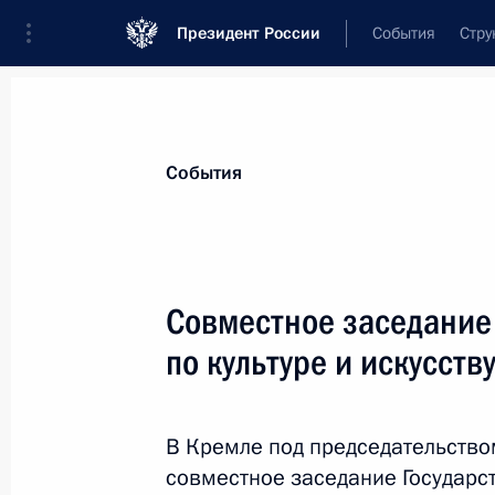
Президент России
События
Стру
Материалы по выбранной персоне
События
Матвиенко
,
Валентина
Ивановна
Председатель Совета Федерации
Совместное заседание 
по культуре и искусств
Лента событий
В Кремле под председательство
совместное заседание Государс