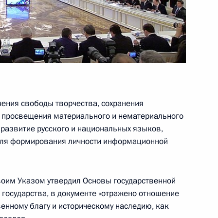
та по реализации
 интересах детей
 СНГ в расширенном составе
ения свободы творчества, сохранения
и просвещения материального и нематериального
 развитие русского и национальных языков,
 для формирования личности информационной
уссии
своим Указом утвердил Основы государственной
 государства, в документе «отражено отношение
твенному благу и историческому наследию, как