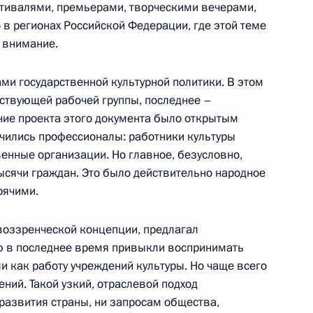
ивалями, премьерами, творческими вечерами,
местного самоуправления
о в регионах Российской Федерации, где этой теме
 внимание.
ми государственной культурной политики. В этом
тствующей рабочей группы, последнее –
ние проекта этого документа было открытым
дерации и Государственной
чились профессионалы: работники культуры
твенные организации. Но главное, безусловно,
 тысячи граждан. Это было действительно народное
рячими.
воззренческой концепции, предлагал
м ребёнка с Председателем
ю в последнее время привыкли воспринимать
твиенко
ли как работу учреждений культуры. Но чаще всего
чений. Такой узкий, отраслевой подход
 развития страны, ни запросам общества,