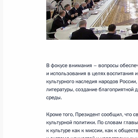
Заседание Координационного сове
Национальной стратегии действий в
28 ноября 2017 года, 16:00
Заседание Совета глав государств
В фокусе внимания – вопросы обеспеч
и использования в целях воспитания 
11 октября 2017 года, 15:00
культурного наследия народов России,
литературы, создание благоприятной
среды.
IV Форум регионов России и Белор
Кроме того, Президент сообщил, что 
30 июня 2017 года, 14:15
культурной политики. По словам главы
к культуре как к миссии, как к общес