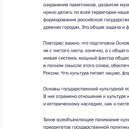
сохранения памятников, развития музе
Национальной стратегии действий в
нужно делать по всей территории нашей
17 ноября 2015 года, 13:00
формирования российской государствен
древних городах. Это общая задача и 
Совещание с постоянными членами
Повторю: важно, что подготовка Основ
не с чистого листа, конечно, а с обще
10 октября 2015 года, 18:50
живая система, мощный фактор общест
в полном смысле этого слова, обеспе
России. Что культура питает нацию, фо
Встреча с членами Совета законод
Основы государственной культурной п
27 апреля 2015 года, 14:45
В них отражено отношение к культуре 
и историческому наследию, как к сист
Совместное заседание Госсовета и 
Такое всеобъемлющее понимание куль
и искусству
приоритетов государственной политик