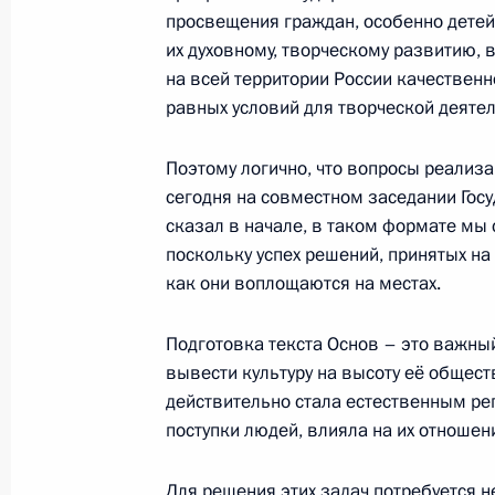
24 декабря 2014 года, 15:45
просвещения граждан, особенно дете
их духовному, творческому развитию, 
на всей территории России качественно
равных условий для творческой деятел
Рабочая встреча с Председателем 
Валентиной Матвиенко
Поэтому логично, что вопросы реализ
1 октября 2014 года, 15:00
сегодня на совместном заседании Госу
сказал в начале, в таком формате мы
поскольку успех решений, принятых на
Встреча с членами Совета законод
как они воплощаются на местах.
28 апреля 2014 года, 15:40
Подготовка текста Основ – это важный
вывести культуру на высоту её общест
действительно стала естественным ре
Встреча с членами Совета палаты 
поступки людей, влияла на их отношени
27 марта 2014 года, 15:30
Для решения этих задач потребуется не