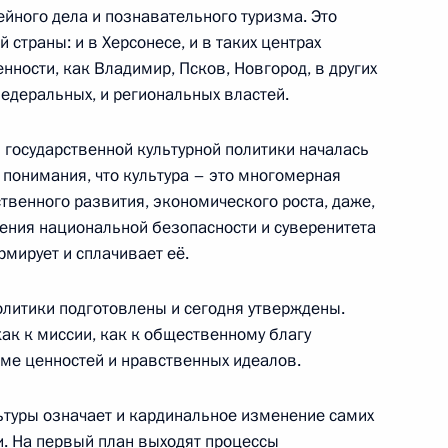
йного дела и познавательного туризма. Это
 интересах детей
 страны: и в Херсонесе, и в таких центрах
ности, как Владимир, Псков, Новгород, в других
федеральных, и региональных властей.
 Совета Безопасности
 государственной культурной политики началась
го понимания, что культура – это многомерная
венного развития, экономического роста, даже,
чения национальной безопасности и суверенитета
рмирует и сплачивает её.
ателей
олитики подготовлены и сегодня утверждены.
как к миссии, как к общественному благу
еме ценностей и нравственных идеалов.
Совета по культуре
туры означает и кардинальное изменение самих
и. На первый план выходят процессы