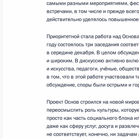
самыми разными мероприятиями, фест
об общих принципах организации 
встречами, в том числе и прежде всег
и в закон об образовании
действительно уделялось повышенное
29 декабря 2016 года, 18:00
Приоритетной стала работа над Основа
году состоялось три заседания соотве
в середине декабря. В целом обсужде
Встреча с руководством Совета Фе
и широким. В дискуссию активно вклю
Думы
и искусства, педагоги, учёные, общес
21 декабря 2016 года, 20:30
в том, что в этой работе участвовали
обсуждение, споры были острыми и го
Проект Основ строился на новой миро
Встреча Уполномоченного по права
переосмыслить роль культуры, котору
Совета Федерации Валентиной Ма
просто как часть социального блока и
6 октября 2016 года, 19:00
даже как сферу услуг, досуга и развле
не соответствует, конечно, ни задачам