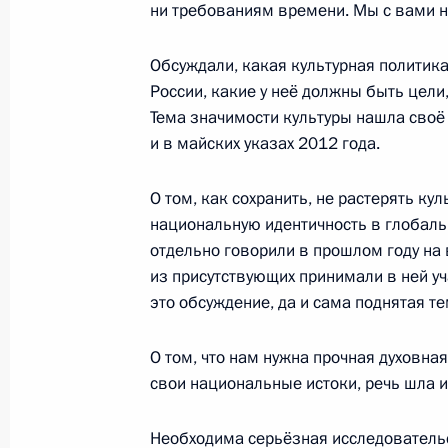
ни требованиям времени. Мы с вами н
III Форум регионов России и Белор
Обсуждали, какая культурная политик
8 июня 2016 года, 18:10
России, какие у неё должны быть цели
Тема значимости культуры нашла своё
и в майских указах 2012 года.
Заседание Координационного сове
Национальной стратегии действий в
О том, как сохранить, не растерять кул
национальную идентичность в глобал
31 мая 2016 года, 12:00
отдельно говорили в прошлом году на 
из присутствующих принимали в ней уч
это обсуждение, да и сама поднятая те
Совещание с постоянными членами
11 марта 2016 года, 16:30
О том, что нам нужна прочная духовна
свои национальные истоки, речь шла 
Необходима серьёзная исследовательс
Заседание Координационного сове