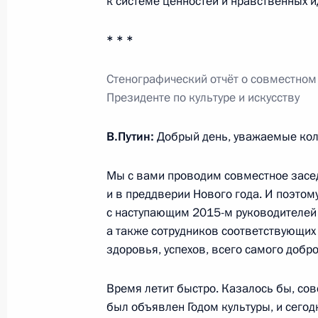
к системе ценностей и нравственных и
Встреча с Председателем Совета 
Матвиенко
* * *
26 июня 2017 года, 16:00
Стенографический отчёт о совместном 
Президенте по культуре и искусству
Встреча с членами Совета законод
В.Путин:
Добрый день, уважаемые кол
24 апреля 2017 года, 15:45
Мы с вами проводим совместное засед
и в преддверии Нового года. И поэтом
Анна Кузнецова встретилась с Пре
с наступающим 2015-м руководителей р
Валентиной Матвиенко
а также сотрудников соответствующих
здоровья, успехов, всего самого добро
24 января 2017 года, 17:00
Время летит быстро. Казалось бы, совс
был объявлен Годом культуры, и сегод
Президент отклонил закон о внесе