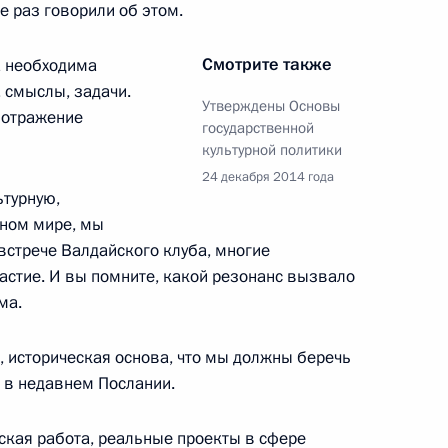
е раз говорили об этом.
уссии
Смотрите также
а необходима
, смыслы, задачи.
Утверждены Основы
 отражение
государственной
культурной политики
та по реализации
24 декабря 2014 года
 интересах детей
ьтурную,
ьном мире, мы
встрече Валдайского клуба, многие
астие. И вы помните, какой резонанс вызвало
ма.
 Совета Безопасности
я, историческая основа, что мы должны беречь
и в недавнем Послании.
кая работа, реальные проекты в сфере
та по реализации