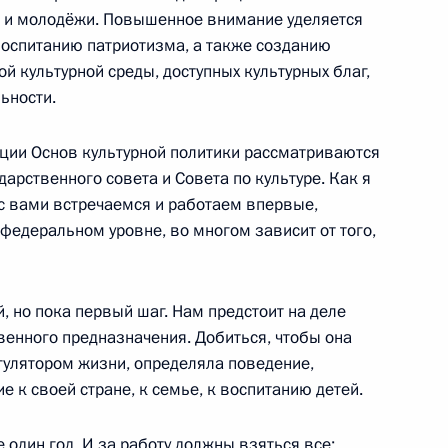
й и молодёжи. Повышенное внимание уделяется
воспитанию патриотизма, а также созданию
й культурной среды, доступных культурных благ,
ьности.
Совета Федерации
ации Основ культурной политики рассматриваются
дарственного совета и Совета по культуре. Как я
 с вами встречаемся и работаем впервые,
 федеральном уровне, во многом зависит от того,
ателей
, но пока первый шаг. Нам предстоит на деле
венного предназначения. Добиться, чтобы она
гулятором жизни, определяла поведение,
Совета Федерации
е к своей стране, к семье, к воспитанию детей.
 один год. И за работу должны взяться все: