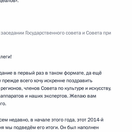
деалов».
Федерации Валентиной
заседании Государственного совета и Совета при
ателей
леги!
ание в первый раз в таком формате, да ещё
у прежде всего хочу искренне поздравить
дседателем Совета Федерации
егионов, членов Совета по культуре и искусству,
 аппаратов и наших экспертов. Желаю вам
го.
ем недавно, в начале этого года, этот 2014-й
ня мы подведём его итоги. Он был наполнен
нии изменений в закон