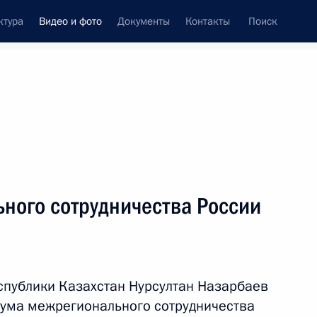
ктура
Видео и фото
Документы
Контакты
Поиск
си
встречи
Церемонии
октябрь, 2014
ть следующие материалы
ьного сотрудничества России
XI Форум межрегионального
сотрудничества России
спублики Казахстан Нурсултан Назарбаев
и Казахстана
орума межрегионального сотрудничества