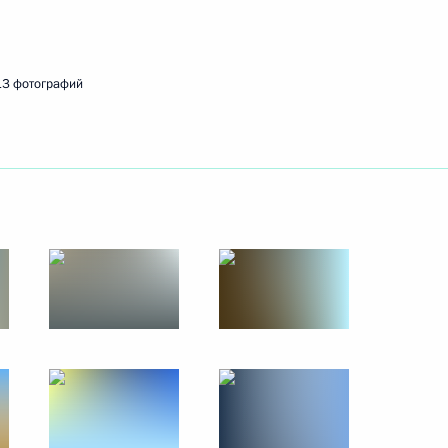
30 сентября 2014 года
13 фото
13 фотографий
Встреча с молодыми
учёными-ядерщиками