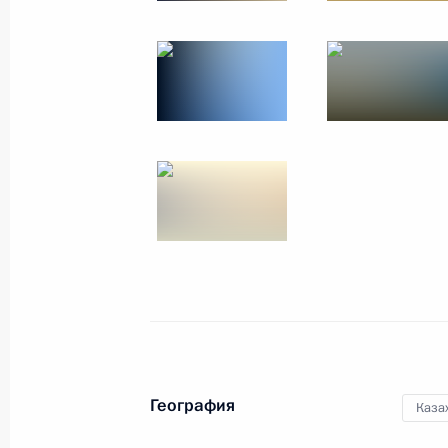
23 сентября 2014 года
9 фото
Заседание Государственного
совета
География
Каза