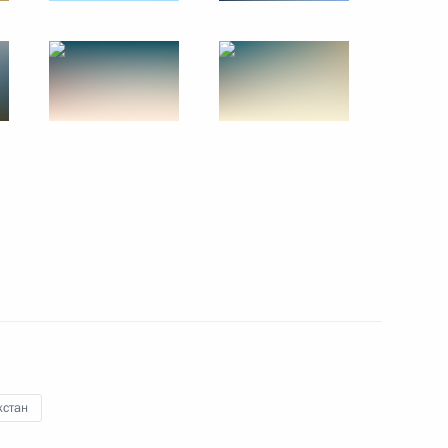
19 сентября 2014 года
4 фото
Заседание Совета глав
государств ШОС
хстан