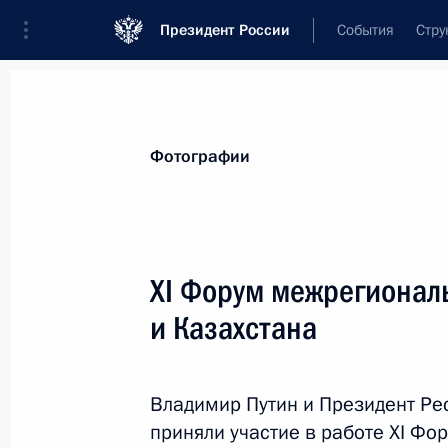
Президент России
События
Стру
Видеозаписи
Фотографии
Аудиозапи
Все материалы
Поездки
Совещания, 
Фотографии
Показа
XI Форум межрегионал
и Казахстана
Инвестиционный форум
«Россия зовёт!»
Владимир Путин и Президент Ре
приняли участие в работе XI Ф