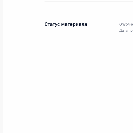
10 сентября 2014 года
4 фото
Статус материала
Опублик
Дата пу
Показа