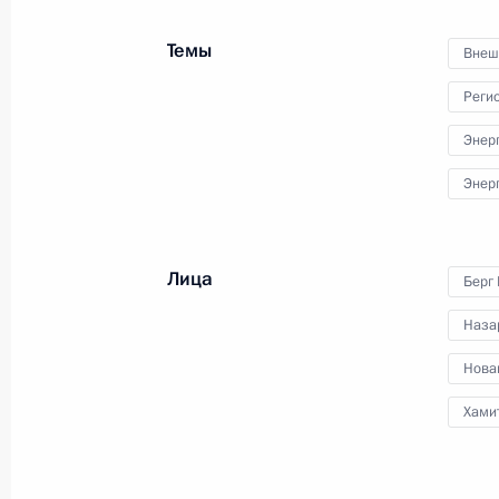
18 сентября 2014 года
5 фото
Темы
Внеш
Реги
Энер
Энер
Лица
Берг
Наза
Нова
Совещание по вопросу разработки
Хами
проекта госпрограммы вооружени
на 2016–2025 годы