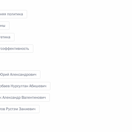
12 сентября 2014 года
13 фото
няя политика
оны
гетика
гоэффективность
 Юрий Александрович
рбаев Нурсултан Абишевич
к Александр Валентинович
Празднование 100-летия
тов Рустэм Закиевич
я
единения Тывы и России