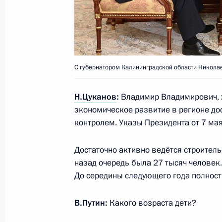
Запада России
16 августа 2017 года, 13:20
С губернатором Калининградской области Никола
Николай Цуканов назначен полпре
28 июля 2016 года, 12:20
Н.Цуканов
:
Владимир Владимирович, х
экономическое развитие в регионе дос
контролем. Указы Президента от 7 ма
Перечень поручений по итогам вст
Достаточно активно ведётся строитель
законодателей
назад очередь была 27 тысяч человек.
12 июня 2016 года, 16:00
До середины следующего года полност
В.Путин:
Какого возраста дети?
Встреча с губернатором Калинингр