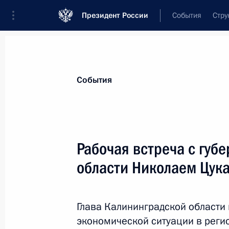
Президент России
События
Стру
Материалы по выбранной персоне
События
Цуканов
,
Николай
Николаевич
Рабочая встреча с губ
области Николаем Цук
Биография
Лента событий
Глава Калининградской области
экономической ситуации в реги