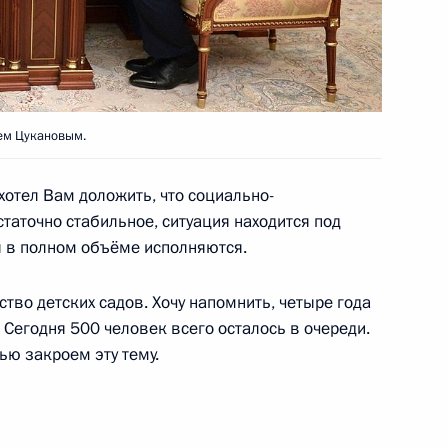
ем Цукановым.
дом Президента в СЗФО
отел Вам доложить, что социально-
таточно стабильное, ситуация находится под
я в полном объёме исполняются.
речи с членами Совета
ство детских садов. Хочу напомнить, четыре года
 Сегодня 500 человек всего осталось в очереди.
ью закроем эту тему.
адской области Николаем