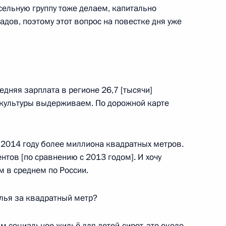
ясельную группу тоже делаем, капитально
адов, поэтому этот вопрос на повестке дня уже
лномочий губернатора
дняя зарплата в регионе 26,7 [тысячи]
 культуры выдерживаем. По дорожной карте
 2014 году более миллиона квадратных метров.
алининградской области
нтов [по сравнению с 2013 годом]. И хочу
ем в среднем по России.
илья за квадратный метр?
алининградской области
м социальное жильё для детей-сирот, это около