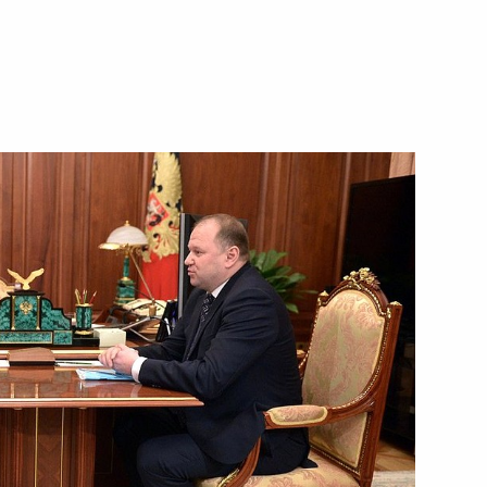
олжности полномочного
дом Президента в Уральском
ником Президента
ной инфраструктуры Северо-