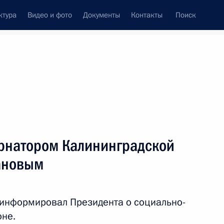
ктура
Видео и фото
Документы
Контакты
Поиск
Все персоны
ернатором Калининградской
ановым
Подписаться на ленту
 информировал Президента о социально-
оне.