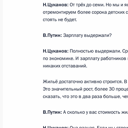
Цукановым
Н.Цуканов:
От трёх до семи. Но мы и 
отремонтируем более сорока детских с
10 июня 2016 года, 14:50
стоять не будет.
В.Путин:
Зарплату выдержали?
Указ о досрочном прекращении по
Калининградской области
Н.Цуканов:
Полностью выдержали. Сре
27 июня 2015 года, 17:00
по экономике. И зарплату работников
никаких отставаний.
Жильё достаточно активно строится. В
Рабочая встреча с губернатором К
Это значительный рост, более 30 проце
Николаем Цукановым
сказать, что это в два раза больше, ч
9 июня 2015 года, 23:55
В.Путин:
А сколько у вас стоимость ж
Рабочая встреча с губернатором К
Н.Цуканов:
Она разная. Если мы строи