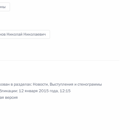
оны
та 3 и признаны
я поручений, данных
мной Президента
нов Николай Николаевич
я поручений, данных
мной Президента
ован в разделах:
Новости
,
Выступления и стенограммы
бликации:
12 января 2015 года, 12:15
ая версия
я поручений, данных
мной Президента