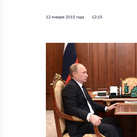
Николай Цуканов освобождён от д
представителя Президента в УФО
12 января 2015 года
12:15
9 ноября 2020 года, 10:40
Николай Цуканов назначен полпре
федеральном округе
26 июня 2018 года, 14:16
Николай Цуканов назначен помощ
25 декабря 2017 года, 14:20
Совещание по развитию транспорт