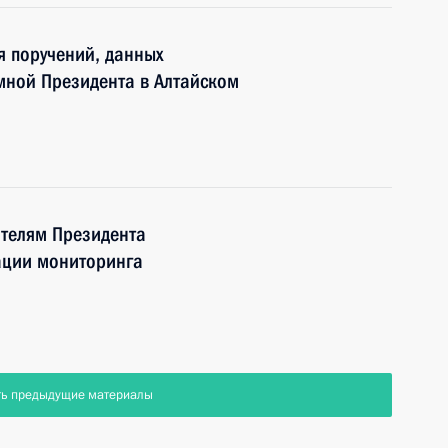
я поручений, данных
мной Президента в Алтайском
телям Президента
ации мониторинга
ть предыдущие материалы