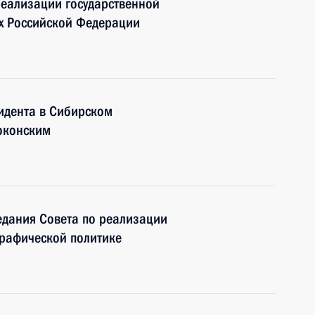
еализации государственной
ах Российской Федерации
идента в Сибирском
оконским
едания Совета по реализации
графической политике