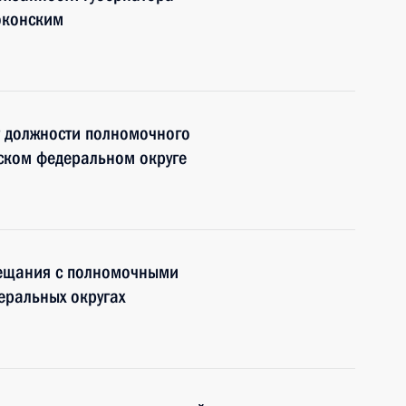
оконским
т должности полномочного
ском федеральном округе
вещания с полномочными
еральных округах