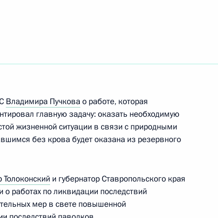
 исполняющим обязанности
ЧС
Владимира Пучкова
о работе, которая
ентировал главную задачу: оказать необходимую
той жизненной ситуации в связи с природными
вшимся без крова будет оказана из резервного
ибири
р Толоконский
и губернатор Ставропольского края
о работах по ликвидации последствий
ительных мер в свете повышенной
иаде 2019 года
ии последствий паводков.