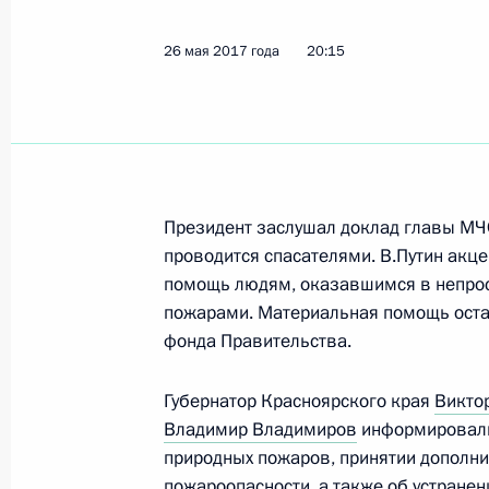
Александр Усс назначен временно
губернатора Красноярского края
26 мая 2017 года
20:15
29 сентября 2017 года, 15:55
Встреча с Александром Уссом
29 сентября 2017 года, 15:55
Президент заслушал доклад главы М
проводится спасателями. В.Путин акц
помощь людям, оказавшимся в непрос
пожарами. Материальная помощь оста
Поручения в связи с пожарами в С
фонда Правительства.
26 мая 2017 года, 20:15
Губернатор Красноярского края
Викто
Владимир Владимиров
информировали 
природных пожаров, принятии дополн
Совещание о подготовке к универс
пожароопасности, а также об устранен