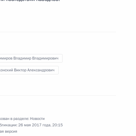
оссовета по вопросу
 и совершенствования
имиров Владимир Владимирович
конский Виктор Александрович
расноярского края Виктором
ован в разделе:
Новости
бликации:
26 мая 2017 года, 20:15
ования родным погибших
ая версия