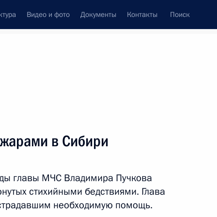
ктура
Видео и фото
Документы
Контакты
Поиск
Все персоны
ожарами в Сибири
ады главы МЧС Владимира Пучкова
Подписаться на ленту
онутых стихийными бедствиями. Глава
острадавшим необходимую помощь.