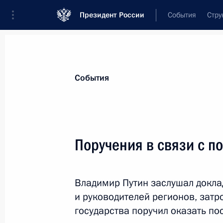
Президент России
События
Стру
Материалы по выбранной персоне
События
Толоконский
,
Виктор
Александрович
Поручения в связи с п
Владимир Путин заслушал докл
Лента событий
и руководителей регионов, затр
государства поручил оказать п