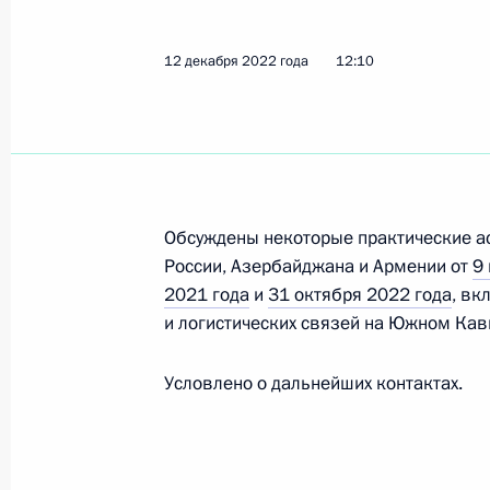
Показа
12 декабря 2022 года
12:10
Встреча с Президентом Азербайдж
3 июля 2024 года, 12:40
Обсуждены некоторые практические а
Встреча с ветеранами-строителями
России, Азербайджана и Армении от
9
Амурской магистрали
2021 года
и
31 октября 2022 года
, вк
22 апреля 2024 года, 20:35
и логистических связей на Южном Кав
Условлено о дальнейших контактах.
Встреча с Президентом Азербайдж
22 апреля 2024 года, 15:30