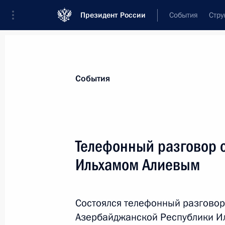
Президент России
События
Стру
Материалы по выбранной персоне
События
Алиев
,
Ильхам
Гейдарович
Президент Азербайджана
Телефонный разговор 
Ильхамом Алиевым
Лента событий
Состоялся телефонный разговор
Азербайджанской Республики И