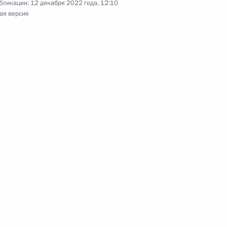
бликации:
12 декабря 2022 года, 12:10
ая версия
том Азербайджана Ильхамом
том Азербайджана Ильхамом
ана Ильхамом Алиевым