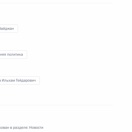
еговоры Владимира Путина
хамом Алиевым
байджан
няя политика
том Азербайджана Ильхамом
в Ильхам Гейдарович
тами Азербайджана,
 Таджикистана и Узбекистана
ован в разделе:
Новости