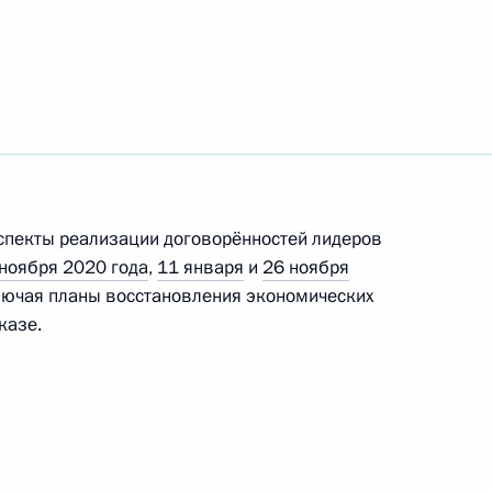
ть следующие материалы
ана Ильхамом Алиевым
спекты реализации договорённостей лидеров
 и работниками Байкало-
 ноября 2020 года
,
11 января
и
26 ноября
лючая планы восстановления экономических
казе.
ана Ильхамом Алиевым