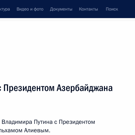
ктура
Видео и фото
Документы
Контакты
Поиск
Все персоны
с Президентом Азербайджана
Подписаться на ленту
 Владимира Путина с Президентом
льхамом Алиевым.