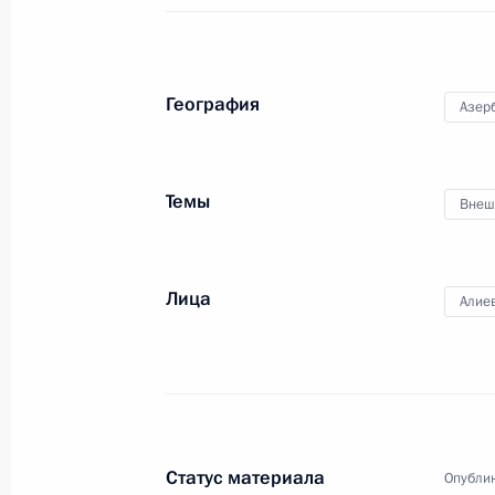
22 апреля в Москве состоятся пер
с Президентом Азербайджана Иль
География
Азер
19 апреля 2024 года, 15:10
Темы
Внеш
Телефонный разговор с Президен
Алиевым
Лица
24 марта 2024 года, 13:25
Алие
Телефонные разговоры с президен
Белоруссии, Казахстана, Киргизии,
18 марта 2024 года, 12:25
Статус материала
Опублик