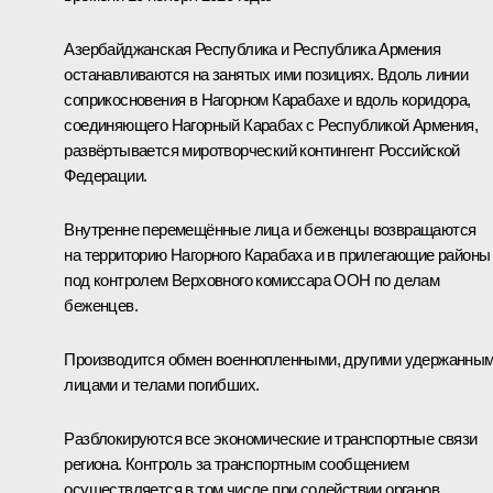
Азербайджанская Республика и Республика Армения
останавливаются на занятых ими позициях. Вдоль линии
соприкосновения в Нагорном Карабахе и вдоль коридора,
соединяющего Нагорный Карабах с Республикой Армения,
развёртывается миротворческий контингент Российской
Федерации.
Внутренне перемещённые лица и беженцы возвращаются
на территорию Нагорного Карабаха и в прилегающие районы
под контролем Верховного комиссара ООН по делам
беженцев.
Производится обмен военнопленными, другими удержанны
лицами и телами погибших.
Разблокируются все экономические и транспортные связи
региона. Контроль за транспортным сообщением
осуществляется в том числе при содействии органов