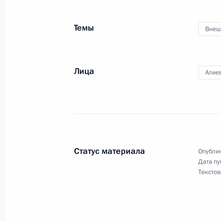
Темы
Внеш
Встреча с Президентом Азербайдж
1 ноября 2017 года, 17:45
Лица
Алие
1 ноября в Тегеране Владимир Пути
Ирана и Азербайджана
30 октября 2017 года, 14:30
Статус материала
Опублик
Дата пу
Текстов
Поздравления Владимиру Путину с
7 октября 2017 года, 13:15