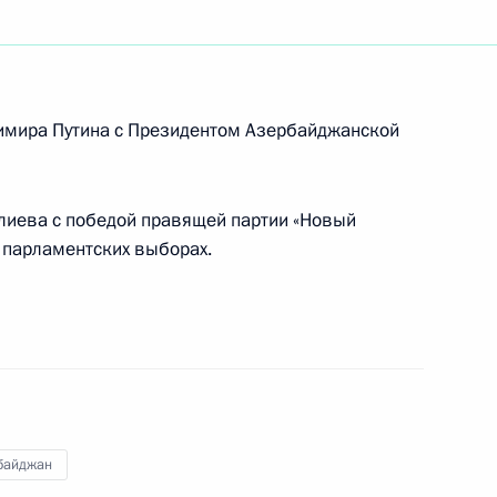
ть следующие материалы
реизбранием на пост
имира Путина с Президентом Азербайджанской
лиева с победой правящей партии «Новый
 парламентских выборах.
рств СНГ
том Азербайджана Ильхамом
байджан