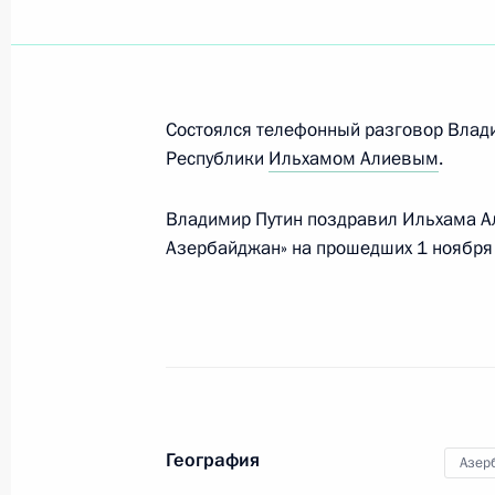
Показа
Поздравление Ильхаму Алиеву с пе
Состоялся телефонный разговор Влад
Президента Азербайджана
Республики
Ильхамом Алиевым
.
12 апреля 2018 года, 10:30
Владимир Путин поздравил Ильхама А
Азербайджан» на прошедших 1 ноября
Неформальная встреча глав госуда
26 декабря 2017 года, 20:20
Телефонный разговор с Президен
Алиевым
География
Азер
24 декабря 2017 года, 23:35