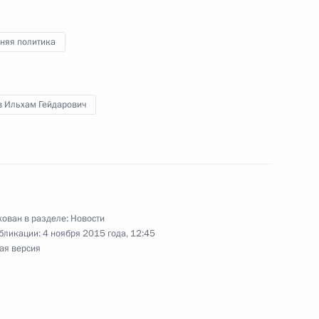
няя политика
ана Ильхамом Алиевым
в Ильхам Гейдарович
н встретится с лидерами
ован в разделе:
Новости
бликации:
4 ноября 2015 года, 12:45
ая версия
 Днём рождения