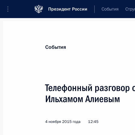
Президент России
События
Стру
Материалы по выбранной персоне
События
Алиев
,
Ильхам
Гейдарович
Президент Азербайджана
Телефонный разговор 
Ильхамом Алиевым
Лента событий
4 ноября 2015 года
12:45