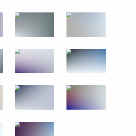
 Президентского фонда
на поддержку социально
 организаций
а фонда «Защитники