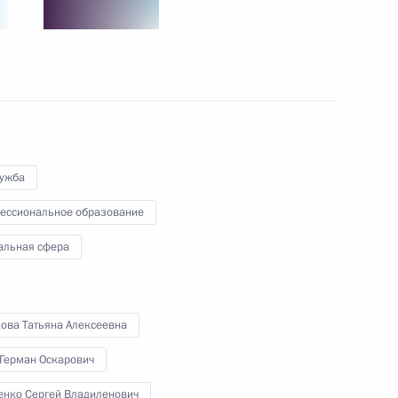
х фракций
онкурса «Родная игрушка»
лужба
ессиональное образование
альная сфера
езидента на развитие
кова Татьяна Алексеевна
 Герман Оскарович
а фонда «Защитники
енко Сергей Владиленович