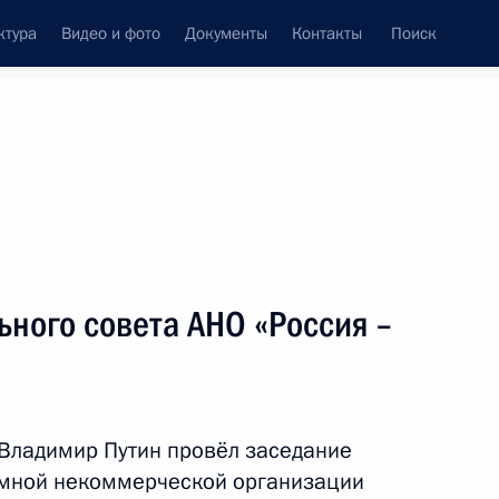
ктура
Видео и фото
Документы
Контакты
Поиск
Все персоны
министрации Президента
ного совета АНО «Россия –
Подписаться на ленту
Владимир Путин провёл заседание
омной некоммерческой организации