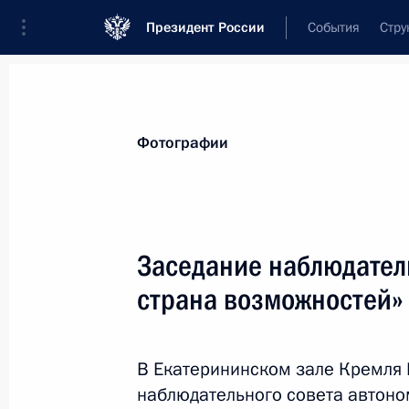
Президент России
События
Стру
Материалы по выбранной персоне
Фотографии
Кириенко
,
Сергей
Владиленович
Первый заместитель Руководителя Ад
Заседание наблюдатель
страна возможностей»
Биография
Лента событий
В Екатерининском зале Кремля 
наблюдательного совета автон