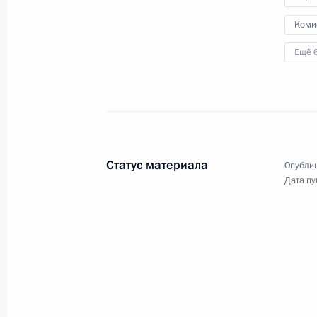
Отечества»
Коми
11 июня 2025 года, 19:00
Ещё 
Заседание наблюдательного совета
возможностей»
27 мая 2025 года, 15:45
Статус материала
Опублик
Дата пу
Заседание Общественного совета 
21 мая 2025 года, 20:30
Елена Ямпольская провела совеща