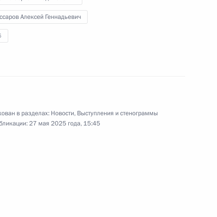
ссаров Алексей Геннадьевич
6
 АНО «Россия – страна
ован в разделах:
Новости
,
Выступления и стенограммы
бликации:
27 мая 2025 года, 15:45
программы «Время героев»
ние, посвящённое