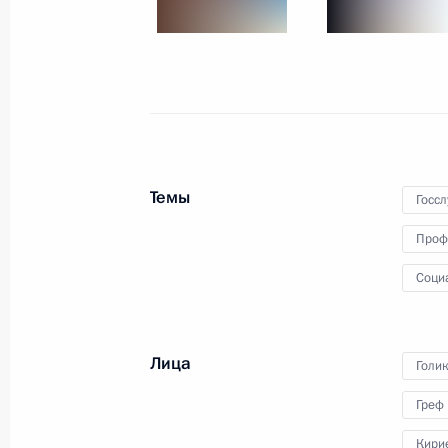
Встреча с лидерами парламентски
18 сентября 2025 года, 17:30
Подведены итоги Всероссийского к
Темы
9 сентября 2025 года, 21:00
Госс
Проф
Соци
Определены получатели грантов Пр
гражданского общества
17 июня 2025 года, 17:30
Лица
Голи
Греф
Заседание наблюдательного совет
Кири