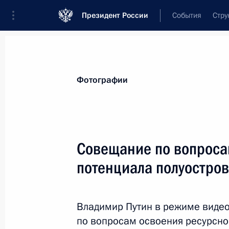
Президент России
События
Стру
Материалы по выбранной персоне
Фотографии
Миллер
,
Алексей
Борисович
председатель правления ПАО «Газпром
Совещание по вопроса
потенциала полуостро
Лента событий
Владимир Путин в режиме виде
по вопросам освоения ресурсно