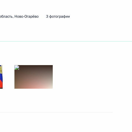
область, Ново-Огарёво
3 фотографии
ергетического комплекса
ром» Алексеем Миллером
ва