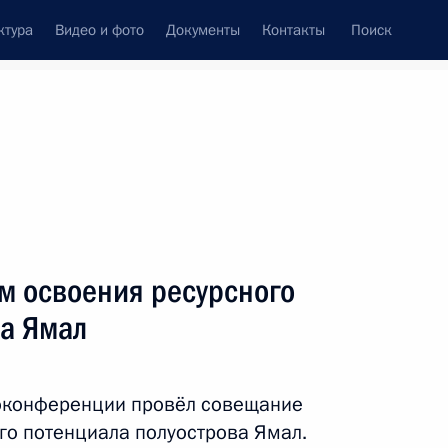
ктура
Видео и фото
Документы
Контакты
Поиск
Все персоны
»
м освоения ресурсного
ва Ямал
Подписаться на ленту
оконференции провёл совещание
го потенциала полуострова Ямал.