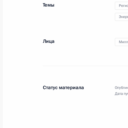
Темы
Реги
Энер
Церемония по случаю начала поста
в Узбекистан через территорию Ка
7 октября 2023 года, 15:00
Лица
Милл
Посещение Академии единоборств
9 июня 2023 года, 19:00
Статус материала
Опублик
Дата пу
30-летие «Газпрома»
17 февраля 2023 года, 14:00