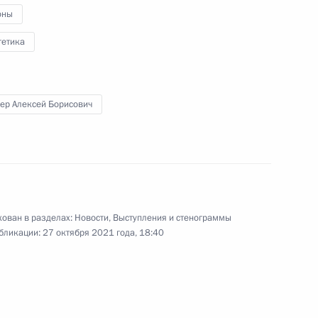
оны
гетика
вок российского газа
захстана
ер Алексей Борисович
ован в разделах:
Новости
,
Выступления и стенограммы
бликации:
27 октября 2021 года, 18:40