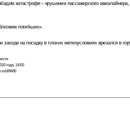
абадом катастрофе – крушении пассажирского авиалайнера,
близким погибших».
 заходе на посадку в плохих метеоусловиях врезался в гор
вости
010 года, 14:00
n.ru/d/8480