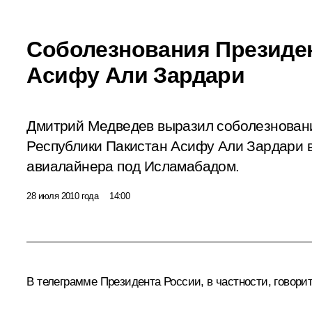
Соболезнования Президен
Асифу Али Зардари
Дмитрий Медведев выразил соболезнован
Республики Пакистан Асифу Али Зардари в
авиалайнера под Исламабадом.
28 июля 2010 года
14:00
В телеграмме Президента России, в частности, говорит