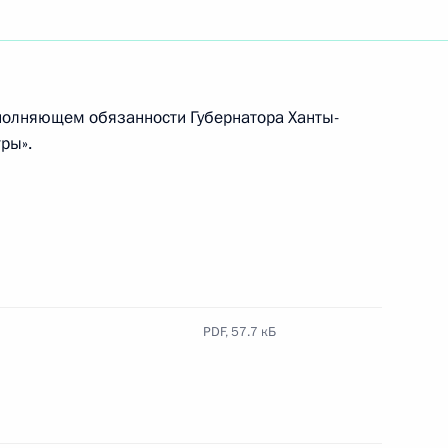
полняющем обязанности Губернатора Ханты-
ры».
PDF,
57.7 кБ