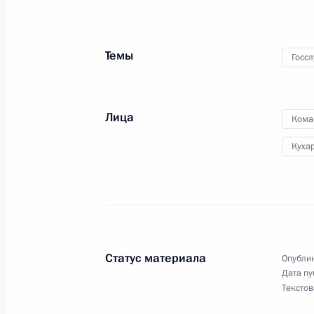
Темы
Госс
Лица
Кома
Куха
Статус материала
Опублик
Дата пу
Текстов