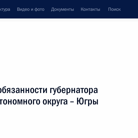
ктура
Видео и фото
Документы
Контакты
Поиск
обязанности губернатора
тономного округа – Югры