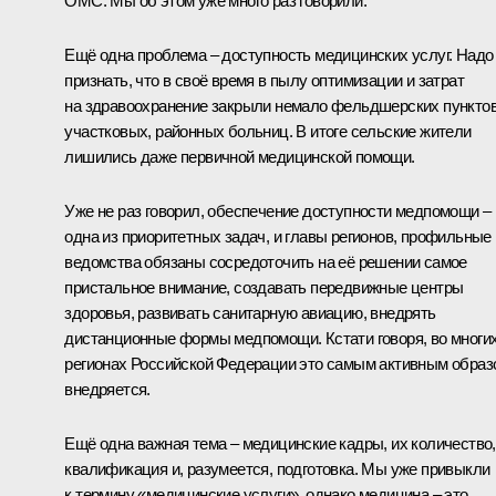
ОМС. Мы об этом уже много раз говорили.
Ещё одна проблема – доступность медицинских услуг. Надо
признать, что в своё время в пылу оптимизации и затрат
на здравоохранение закрыли немало фельдшерских пунктов
участковых, районных больниц. В итоге сельские жители
лишились даже первичной медицинской помощи.
Уже не раз говорил, обеспечение доступности медпомощи –
одна из приоритетных задач, и главы регионов, профильные
ведомства обязаны сосредоточить на её решении самое
пристальное внимание, создавать передвижные центры
здоровья, развивать санитарную авиацию, внедрять
дистанционные формы медпомощи. Кстати говоря, во многи
регионах Российской Федерации это самым активным образ
внедряется.
Ещё одна важная тема – медицинские кадры, их количество,
квалификация и, разумеется, подготовка. Мы уже привыкли
к термину «медицинские услуги», однако медицина – это