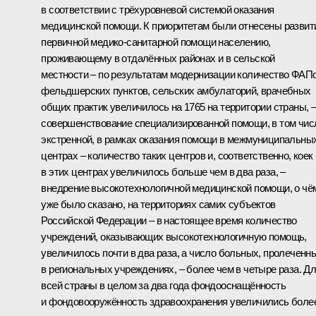
в соответствии с трёхуровневой системой оказания
медицинской помощи. К приоритетам были отнесены развит
первичной медико-санитарной помощи населению,
проживающему в отдалённых районах и в сельской
местности – по результатам модернизации количество ФАПо
фельдшерских пунктов, сельских амбулаторий, врачебных
общих практик увеличилось на 1765 на территории страны, 
совершенствование специализированной помощи, в том чис
экстренной, в рамках оказания помощи в межмуниципальны
центрах – количество таких центров и, соответственно, коек
в этих центрах увеличилось больше чем в два раза, –
внедрение высокотехнологичной медицинской помощи, о чё
уже было сказано, на территориях самих субъектов
Российской Федерации – в настоящее время количество
учреждений, оказывающих высокотехнологичную помощь,
увеличилось почти в два раза, а число больных, пролеченн
в региональных учреждениях, – более чем в четыре раза. Д
всей страны в целом за два года фондооснащённость
и фондовооружённость здравоохранения увеличились боле