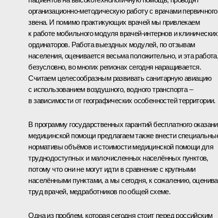
организационно-методическую работу с врачами первичного
звена. И помимо практикующих врачей мы привлекаем
к работе мобильного модуля врачей-интернов и клинических
ординаторов. Работа выездных модулей, по отзывам
населения, оценивается весьма положительно, и эта работа
безусловно, во многих регионах сегодня наращивается.
Считаем целесообразным развивать санитарную авиацию
с использованием воздушного, водного транспорта –
в зависимости от географических особенностей территории.
В программу государственных гарантий бесплатного оказан
медицинской помощи предлагаем также внести специальны
нормативы объёмов и стоимости медицинской помощи для
труднодоступных и малочисленных населённых пунктов,
потому что они не могут идти в сравнение с крупными
населёнными пунктами, а мы сегодня, к сожалению, оценив
труд врачей, медработников по общей схеме.
Одна из проблем, которая сегодня стоит перед российским