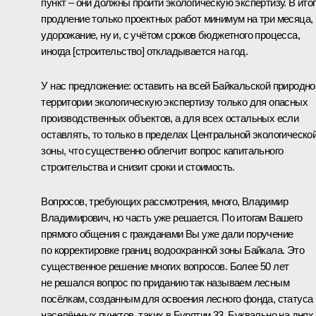
пункт – они должны пройти экологическую экспертизу. В ито
продление только проектных работ минимум на три месяца,
удорожание, ну и, с учётом сроков бюджетного процесса,
иногда [строительство] откладывается на год.
У нас предложение: оставить на всей Байкальской природно
территории экологическую экспертизу только для опасных
производственных объектов, а для всех остальных если
оставлять, то только в пределах Центральной экологическо
зоны, что существенно облегчит вопрос капитального
строительства и снизит сроки и стоимость.
Вопросов, требующих рассмотрения, много, Владимир
Владимирович, но часть уже решается. По итогам Вашего
прямого общения с гражданами Вы уже дали поручение
по корректировке границ водоохранной зоны Байкала. Это
существенное решение многих вопросов. Более 50 лет
не решался вопрос по приданию так называем лесным
посёлкам, созданным для освоения лесного фонда, статуса
населённых пунктов, таких в Бурятии 33. Буквально на днях