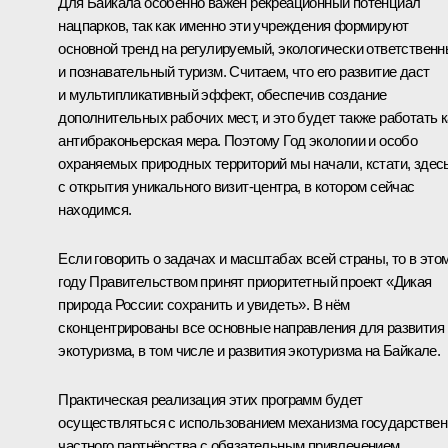
Для Байкала особенно важен рекреационный потенциал
нацпарков, так как именно эти учреждения формируют
основной тренд на регулируемый, экологически ответствен
и познавательный туризм. Считаем, что его развитие даст
и мультипликативный эффект, обеспечив создание
дополнительных рабочих мест, и это будет также работать к
антибраконьерская мера. Поэтому Год экологии и особо
охраняемых природных территорий мы начали, кстати, здес
с открытия уникального визит-центра, в котором сейчас
находимся.
Если говорить о задачах и масштабах всей страны, то в это
году Правительством принят приоритетный проект «Дикая
природа России: сохранить и увидеть». В нём
сконцентрированы все основные направления для развития
экотуризма, в том числе и развития экотуризма на Байкале.
Практическая реализация этих программ будет
осуществляться с использованием механизма государствен
частного партнёрства с обязательным привлечением