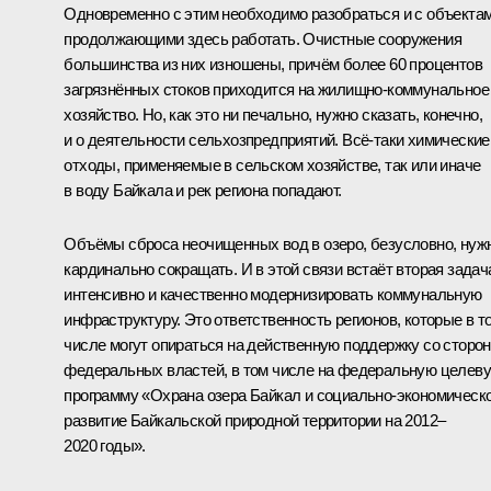
Одновременно с этим необходимо разобраться и с объектам
продолжающими здесь работать. Очистные сооружения
большинства из них изношены, причём более 60 процентов
загрязнённых стоков приходится на жилищно-коммунальное
хозяйство. Но, как это ни печально, нужно сказать, конечно,
и о деятельности сельхозпредприятий. Всё‑таки химические
отходы, применяемые в сельском хозяйстве, так или иначе
в воду Байкала и рек региона попадают.
Объёмы сброса неочищенных вод в озеро, безусловно, нуж
кардинально сокращать. И в этой связи встаёт вторая задач
интенсивно и качественно модернизировать коммунальную
инфраструктуру. Это ответственность регионов, которые в т
числе могут опираться на действенную поддержку со сторо
федеральных властей, в том числе на федеральную целев
программу «Охрана озера Байкал и социально-экономическ
развитие Байкальской природной территории на 2012–
2020 годы».