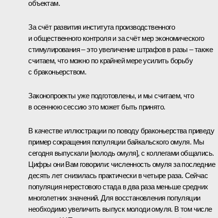
объектам.
За счёт развития института производственного
и общественного контроля и за счёт мер экономического
стимулирования – это увеличение штрафов в разы – также
считаем, что можно по крайней мере усилить борьбу
с браконьерством.
Законопроекты уже подготовлены, и мы считаем, что
в осеннюю сессию это может быть принято.
В качестве иллюстрации по поводу браконьерства приведу
пример сокращения популяции байкальского омуля. Мы
сегодня выпускали [молодь омуля], с коллегами общались.
Цифры они Вам говорили: численность омуля за последние
десять лет снизилась практически в четыре раза. Сейчас
популяция нерестового стада в два раза меньше средних
многолетних значений. Для восстановления популяции
необходимо увеличить выпуск молоди омуля. В том числе