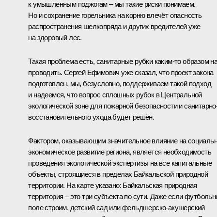
к умышленным поджогам – мы такие риски понимаем.
Но и сохранение горельника на корню влечёт опасность
распространения шелкопряда и других вредителей уже
на здоровый лес.
Такая проблема есть, санитарные рубки каким-то образом н
проводить. Сергей Ефимович уже сказал, что проект закона
подготовлен, мы, безусловно, поддерживаем такой подход
и надеемся, что вопрос сплошных рубок в Центральной
экологической зоне для пожарной безопасности и санитарно
восстановительного ухода будет решён.
Фактором, оказывающим значительное влияние на социальн
экономическое развитие региона, является необходимость
проведения экологической экспертизы на все капитальные
объекты, строящиеся в пределах Байкальской природной
территории. На карте указано: Байкальская природная
территория – это три субъекта по сути. Даже если футбольн
поле строим, детский сад или фельдшерско-акушерский