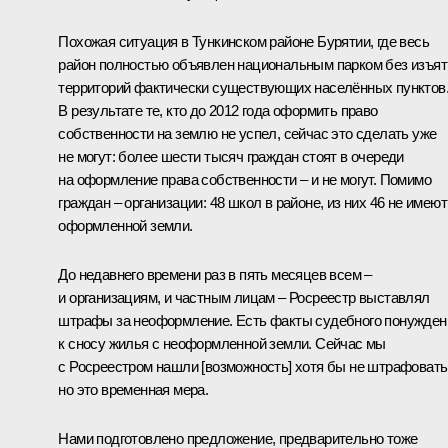
Похожая ситуация в Тункинском районе Бурятии, где весь
район полностью объявлен национальным парком без изъят
территорий фактически существующих населённых пунктов
В результате те, кто до 2012 года оформить право
собственности на землю не успел, сейчас это сделать уже
не могут: более шести тысяч граждан стоят в очереди
на оформление права собственности – и не могут. Помимо
граждан – организации: 48 школ в районе, из них 46 не имеют
оформленной земли.
До недавнего времени раз в пять месяцев всем –
и организациям, и частным лицам – Росреестр выставлял
штрафы за неоформление. Есть факты судебного понужден
к сносу жилья с неоформленной земли. Сейчас мы
с Росреестром нашли [возможность] хотя бы не штрафовать
но это временная мера.
Нами подготовлено предложение, предварительно тоже