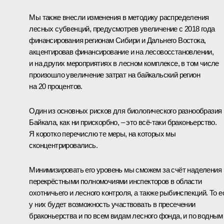
Мы также внесли изменения в методику распределения
лесных субвенций, предусмотрев увеличение с 2018 года
финансирования регионам Сибири и Дальнего Востока,
акцентировав финансирование и на лесовосстановлении,
и на других мероприятиях в лесном комплексе, в том числе
произошло увеличение затрат на байкальский регион
на 20 процентов.
Один из основных рисков для биологического разнообразия
Байкала, как ни прискорбно, – это всё-таки браконьерство.
Я коротко перечислю те меры, на которых мы
сконцентрировались.
Минимизировать его уровень мы сможем за счёт наделения
перекрёстными полномочиями инспекторов в области
охотничьего и лесного контроля, а также рыбинспекций. То е
у них будет возможность участвовать в пресечении
браконьерства и по всем видам лесного фонда, и по водным