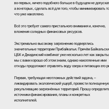
во‑первых, ничего подобного больше в будущем не допускат
а во‑вторых, сделать всё для того, чтобы минимизировать то
что уже накоплено.
Всё это требует самого пристального внимания и, конечно,
вложения солидных финансовых ресурсов.
Экстремально высокому загрязнению подверглись
значительные территории Прибайкалья. Причём Байкальск
ЦБК и Джидинский комбинат уже несколько лет как закрыты
мы с вами хорошо об этом знаем, однако накопленные ими
отходы продолжают отравлять воду озера и питающих его ре
Первая, требующая неотложных действий задача, –
ликвидировать экологический ущерб, провести полноценну
рекультивацию загрязнённых территорий. Прошу определит
источники финансирования, планы и конкретных
исполнителей.