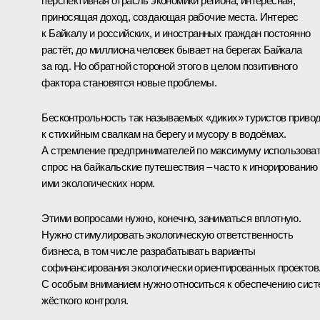
перспективная отрасль экономики региона, интересная,
приносящая доход, создающая рабочие места. Интерес
к Байкалу и российских, и иностранных граждан постоянно
растёт, до миллиона человек бывает на берегах Байкала
за год. Но обратной стороной этого в целом позитивного
фактора становятся новые проблемы.
Бесконтрольность так называемых «диких» туристов приво
к стихийным свалкам на берегу и мусору в водоёмах.
А стремление предпринимателей по максимуму использова
спрос на байкальские путешествия – часто к игнорированию
ими экологических норм.
Этими вопросами нужно, конечно, заниматься вплотную.
Нужно стимулировать экологическую ответственность
бизнеса, в том числе разрабатывать варианты
софинансирования экологически ориентированных проектов
С особым вниманием нужно относиться к обеспечению сист
жёсткого контроля.