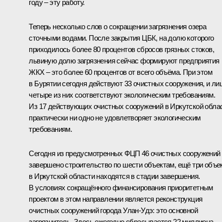
году – эту работу.
Теперь несколько слов о сокращении загрязнения озера
сточными водами. После закрытия ЦБК, на долю которого
приходилось более 80 процентов сбросов грязных стоков,
львиную долю загрязнения сейчас формируют предприятия
ЖКХ – это более 60 процентов от всего объёма. При этом
в Бурятии сегодня действуют 33 очистных сооружения, и ли
четыре из них соответствуют экологическим требованиям.
Из 17 действующих очистных сооружений в Иркутской обла
практически ни одно не удовлетворяет экологическим
требованиям.
Сегодня из предусмотренных ФЦП 46 очистных сооружений
завершено строительство по шести объектам, ещё три объе
в Иркутской области находятся в стадии завершения.
В условиях сокращённого финансирования приоритетным
проектом в этом направлении является реконструкция
очистных сооружений города Улан-Удэ: это основной
загрязнитель. Здесь ежегодно сбрасывается 22 миллиона