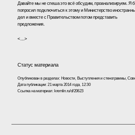
Давайте мы не спеша это всё обсудим, проанализируем. Я 
попросил подключиться к этому и Министерство иностранн
дел и вместе с Правительством потом представить
предложения.
<…>
Статус материала
Опубликован в разделах:
Новости
,
Выступления и стенограммы
,
Сов
Дата публикации:
21 марта 2014 года, 12:30
Ссылка на материал:
kremlin.ru/d/20623