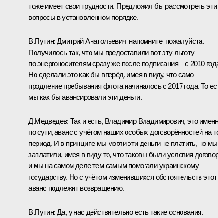
тоже имеет свои трудности. Предложил бы рассмотреть эти
вопросы в установленном порядке.
B.Путин:
Дмитрий Анатольевич, напомните, пожалуйста.
Получилось так, что мы предоставили вот эту льготу
по энергоносителям сразу же после подписания – с 2010 год
Но сделали это как бы вперёд, имея в виду, что само
продление пребывания флота начиналось с 2017 года. То ес
мы как бы авансировали эти деньги.
Д.Медведев:
Так и есть, Владимир Владимирович, это именн
по сути, аванс с учётом наших особых договорённостей на т
период. И в принципе мы могли эти деньги не платить, но мы
заплатили, имея в виду то, что таковы были условия договор
и мы на самом деле тем самым помогали украинскому
государству. Но с учётом изменившихся обстоятельств этот
аванс подлежит возвращению.
B.Путин:
Да, у нас действительно есть такие основания.