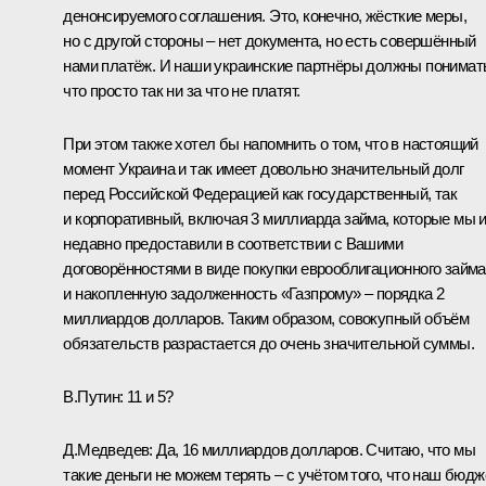
денонсируемого соглашения. Это, конечно, жёсткие меры,
но с другой стороны – нет документа, но есть совершённый
нами платёж. И наши украинские партнёры должны понимат
что просто так ни за что не платят.
При этом также хотел бы напомнить о том, что в настоящий
момент Украина и так имеет довольно значительный долг
перед Российской Федерацией как государственный, так
и корпоративный, включая 3 миллиарда займа, которые мы 
недавно предоставили в соответствии с Вашими
договорённостями в виде покупки еврооблигационного займа
и накопленную задолженность «Газпрому» – порядка 2
миллиардов долларов. Таким образом, совокупный объём
обязательств разрастается до очень значительной суммы.
B.Путин:
11 и 5?
Д.Медведев:
Да, 16 миллиардов долларов. Считаю, что мы
такие деньги не можем терять – с учётом того, что наш бюдж