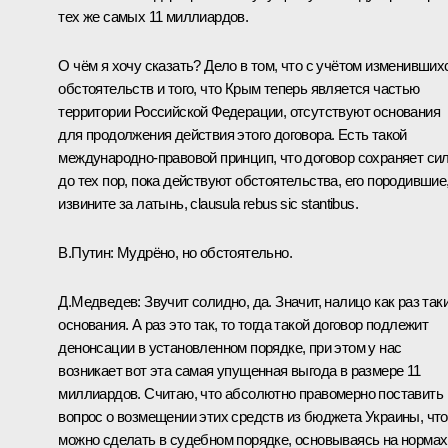
тех же самых 11 миллиардов.
О чём я хочу сказать? Дело в том, что с учётом изменивших
обстоятельств и того, что Крым теперь является частью
территории Российской Федерации, отсутствуют основания
для продолжения действия этого договора. Есть такой
международно-правовой принцип, что договор сохраняет си
до тех пор, пока действуют обстоятельства, его породившие,
извините за латынь, clausula rebus sic stantibus.
B.Путин:
Мудрёно, но обстоятельно.
Д.Медведев:
Звучит солидно, да. Значит, налицо как раз так
основания. А раз это так, то тогда такой договор подлежит
денонсации в установленном порядке, при этом у нас
возникает вот эта самая упущенная выгода в размере 11
миллиардов. Считаю, что абсолютно правомерно поставить
вопрос о возмещении этих средств из бюджета Украины, что
можно сделать в судебном порядке, основываясь на нормах