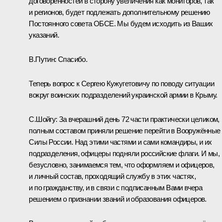
договорённостей в сторону увеличения как мониторов, так
и регионов, будет подлежать дополнительному решению
Постоянного совета ОБСЕ. Мы будем исходить из Ваших
указаний.
B.Путин:
Спасибо.
Теперь вопрос к Сергею Кужугетовичу по поводу ситуации
вокруг воинских подразделений украинской армии в Крыму.
С.Шойгу:
За вчерашний день 72 части практически целиком,
полным составом приняли решение перейти в Вооружённые
Силы России. Над этими частями и сами командиры, и их
подразделения, офицеры подняли российские флаги. И мы,
безусловно, занимаемся тем, что оформляем и офицеров,
и личный состав, проходящий службу в этих частях,
и по гражданству, и в связи с подписанным Вами вчера
решением
о признании званий и образования офицеров.