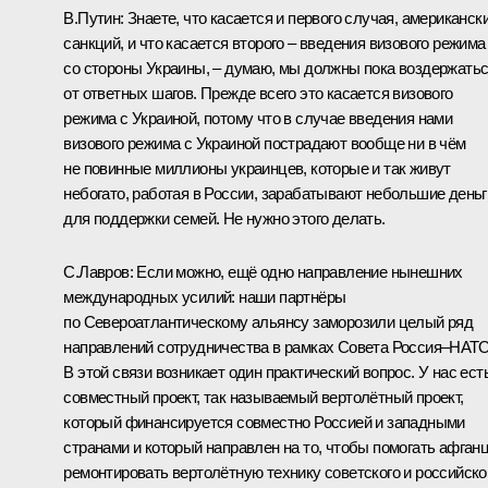
B.Путин:
Знаете, что касается и первого случая, американск
санкций, и что касается второго – введения визового режима
со стороны Украины, – думаю, мы должны пока воздержать
от ответных шагов. Прежде всего это касается визового
режима с Украиной, потому что в случае введения нами
визового режима с Украиной пострадают вообще ни в чём
не повинные миллионы украинцев, которые и так живут
небогато, работая в России, зарабатывают небольшие деньг
для поддержки семей. Не нужно этого делать.
С.Лавров:
Если можно, ещё одно направление нынешних
международных усилий: наши партнёры
по Североатлантическому альянсу заморозили целый ряд
направлений сотрудничества в рамках Совета Россия–НАТО
В этой связи возникает один практический вопрос. У нас ест
совместный проект, так называемый вертолётный проект,
который финансируется совместно Россией и западными
странами и который направлен на то, чтобы помогать афган
ремонтировать вертолётную технику советского и российско