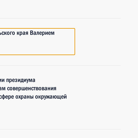
ьского края Валерием
ии президиума
сам совершенствования
в сфере охраны окружающей