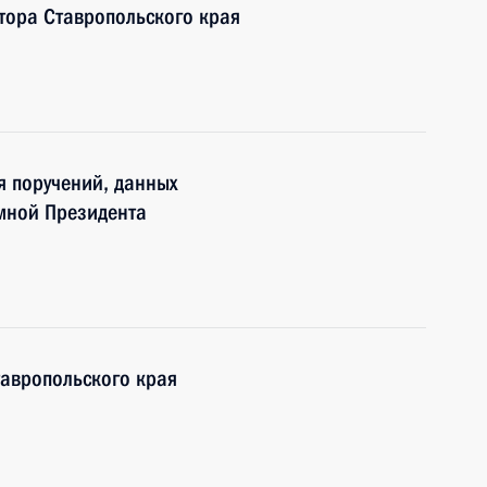
атора Ставропольского края
я поручений, данных
мной Президента
тавропольского края