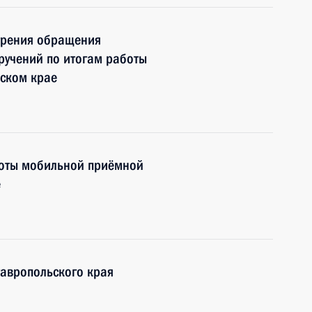
трения обращения
оручений по итогам работы
ском крае
боты мобильной приёмной
е
тавропольского края