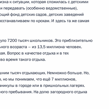
зка к ситуации, которая сложилась с детскими
ли передавать (особенно ведомственные),
ющий фонд детских садов, детских заведений
осстанавливаем по крохам. И здесь та же самая
ьского края Валерием
уло 7200 тысяч школьников. Это приблизительно
ного возраста – из 13,5 миллиона человек.
ая. Вопрос в качестве отдыха и в тех
во время такого отдыха.
ии президиума
сам совершенствования
ишним тысяч отдыхающих. Немножко больше. Но,
в сфере охраны окружающей
о, но мы понимаем, что ещё 7 миллионов,
каникулы в городе или в пришкольных лагерях.
вного пребывания. На долю загородного отдыха