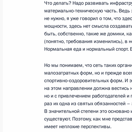
Что делать? Надо развивать инфрастру
Дмитрий Медведев проинформиров
материально-техническую часть. Ведь 
в Ставропольском крае в связи с т
не нужно, я уже говорил о том, что зд
27 мая 2010 года, 00:40
мощности, здесь нет смысла создават
быть, собственно, такие же домики, к
(понятно, требования изменились), в
Нормальная еда и нормальный спорт. Во
Вопросы социальной поддержки ве
обсудил с главами регионов
Но мы понимаем, что сеть таких орган
24 февраля 2010 года, 15:00
малозатратных форм, но и прежде все
спортивно-оздоровительных форм. И э
на этом направлении должна вестись 
Стенограмма совещания по вопрос
но и с привлечением работодателей и 
хозяйства
раз их одна из святых обязанностей – 
В значительной степени это основано 
2 октября 2009 года, 18:00
существуют. Поэтому, как мне предста
имеет неплохие перспективы.