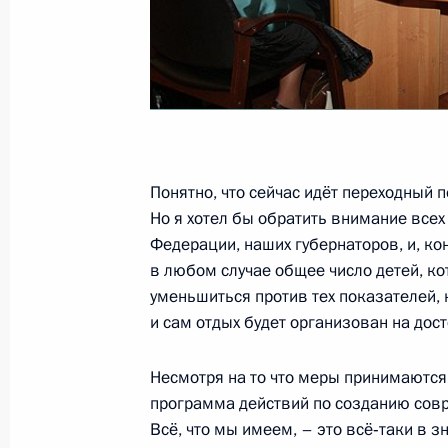
Информация о результатах рассмо
во исполнение пункта 3 перечня п
мобильной приёмной в Ставрополь
6 июля 2011 года, 20:40
Понятно, что сейчас идёт переходный 
Но я хотел бы обратить внимание все
Перечень поручений по итогам ра
Федерации, наших губернаторов, и, кон
Президента в Ставропольском кра
в любом случае общее число детей, ко
уменьшиться против тех показателей, 
31 мая 2011 года, 20:00
и сам отдых будет организован на дос
Несмотря на то что меры принимаются, 
Рабочая встреча с губернатором С
программа действий по созданию совр
Валерием Гаевским
Всё, что мы имеем, – это всё‑таки в 