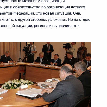
ствует новый механизм организации
нкции и обязательства по организации летнего
ектов Федерации. Это новая ситуация. Она,
что‑то, с другой стороны, усложняет. Но на отдых
изненной ситуации, регионам выплачивается
я поручений, данных
мной Президента
ня поручений по итогам
дента в Ставропольском