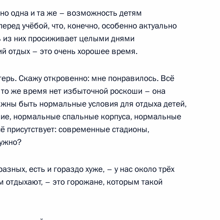
вно одна и та же – возможность детям
оручений, данных по итогам
перед учёбой, что, конечно, особенно актуально
ть из них просиживает целыми днями
дента в Ставропольском
ий отдых – это очень хорошее время.
герь. Скажу откровенно: мне понравилось. Всё
в то же время нет избыточной роскоши – она
олжны быть нормальные условия для отдыха детей,
я поручений, данных
ие, нормальные спальные корпуса, нормальные
мной Президента
сё присутствует: современные стадионы,
нужно?
разных, есть и гораздо хуже, – у нас около трёх
м отдыхают, – это горожане, которым такой
я поручений, данных
мной Президента