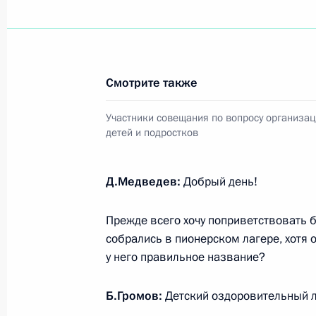
Президент принял отставку губерн
Валерия Гаевского
2 мая 2012 года, 17:00
Смотрите также
О ходе исполнения пункта 4 перечн
Участники совещания по вопросу организац
детей и подростков
по итогам работы мобильной приё
в Ставропольском крае
Д.Медведев:
Добрый день!
7 ноября 2011 года, 12:50
Прежде всего хочу поприветствовать 
собрались в пионерском лагере, хотя о
Рабочая встреча с губернатором С
у него правильное название?
Валерием Гаевским
25 октября 2011 года, 21:00
Б.Громов:
Детский оздоровительный л