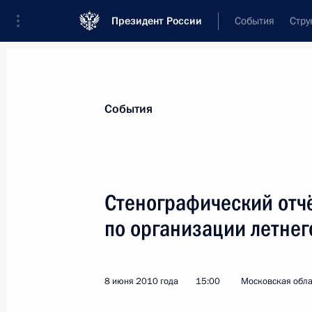
Президент России
События
Стру
Материалы по выбранной персоне
События
Гаевский
,
Валерий
Вениаминович
Стенографический отч
по организации летнег
Лента событий
8 июня 2010 года
15:00
Московская обла