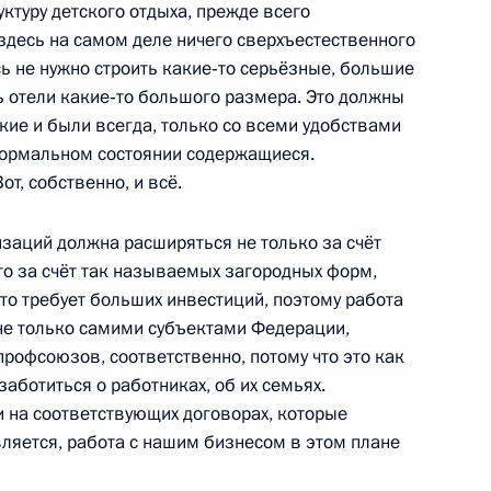
ктуру детского отдыха, прежде всего
ан о ситуации
здесь на самом деле ничего сверхъестественного
ерактом
есь не нужно строить какие‑то серьёзные, большие
ь отели какие‑то большого размера. Это должны
акие и были всегда, только со всеми удобствами
 нормальном состоянии содержащиеся.
т, собственно, и всё.
теранов Дмитрий Медведев
изаций должна расширяться не только за счёт
го за счёт так называемых загородных форм,
то требует больших инвестиций, поэтому работа
не только самими субъектами Федерации,
ам развития сельского
профсоюзов, соответственно, потому что это как
заботиться о работниках, об их семьях.
и на соответствующих договорах, которые
вляется, работа с нашим бизнесом в этом плане