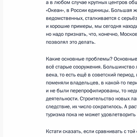
19 ноября 2010 года, 15:15
а в любом случае крупных центров общ
«Океан», в России единицы. Большая ж
ведомственных, сталкивается с серьё
и хорошие примеры, мы сегодня находи
Пострадавшим в результате теракта
но надо признать, что, конечно, Моск
обеспечена качественная медицин
позволял это делать.
19 августа 2010 года, 16:00
Какие основные проблемы? Основные п
всё старые сооружения. Большинство 
века, то есть ещё в советский период,
Начало рабочей встречи с губерна
поменяли владельцев, в какой‑то пер
Валерием Гаевским
и не были перепрофилированы, то нед
19 августа 2010 года, 15:00
деятельности. Строительство новых ла
следствие, их число сократилось. А ра
туризма пока не может удовлетворить 
Стенографический отчёт о совещан
отдыха детей и подростков
Кстати сказать, если сравнивать с той 