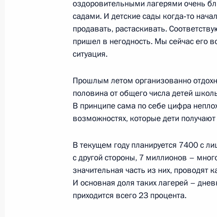
оздоровительными лагерями очень бли
8 июня 2010 года, 15:00
садами. И детские сады когда‑то нача
продавать, растаскивать. Соответству
пришел в негодность. Мы сейчас его в
Встреча с губернатором Ставропол
ситуация.
Гаевским
Прошлым летом организованно отдохн
27 мая 2010 года, 17:00
половина от общего числа детей школь
В принципе сама по себе цифра неплох
возможностях, которые дети получают 
Стенографический отчёт о заседан
Государственного совета по вопро
В текущем году планируется 7400 с л
государственного регулирования 
с другой стороны, 7 миллионов – мног
среды
значительная часть из них, проводят 
И основная доля таких лагерей – дне
27 мая 2010 года, 15:00
приходится всего 23 процента.