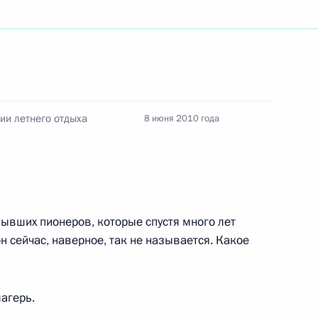
атора Ставропольского края
я поручений, данных
ии летнего отдыха
8 июня 2010 года
мной Президента
бывших пионеров, которые спустя много лет
н сейчас, наверное, так не называется. Какое
тавропольского края
агерь.