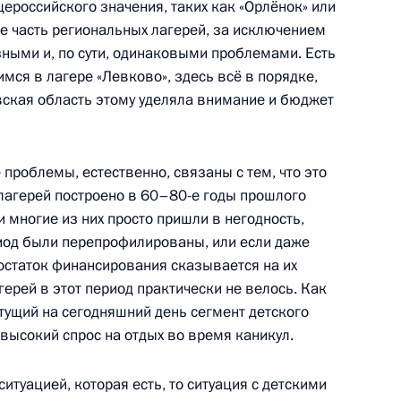
ероссийского значения, таких как «Орлёнок» или
е часть региональных лагерей, за исключением
зными и, по сути, одинаковыми проблемами. Есть
мся в лагере «Левково», здесь всё в порядке,
 в Пятигорске должна быть
овская область этому уделяла внимание и бюджет
ская помощь
роблемы, естественно, связаны с тем, что это
лагерей построено в 60–80-е годы прошлого
 и многие из них просто пришли в негодность,
тором Ставропольского края
иод были перепрофилированы, или если даже
остаток финансирования сказывается на их
герей в этот период практически не велось. Как
стущий на сегодняшний день сегмент детского
высокий спрос на отдых во время каникул.
ии по организации летнего
ситуацией, которая есть, то ситуация с детскими