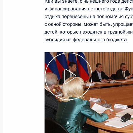
Как вы знаете, с нынешнего года дей
в Ставропольском крае
и финансирования летнего отдыха. Фу
отдыха перенесены на полномочия субъ
12 сентября 2011 года, 14:30
с одной стороны, может быть, упрощает 
детей, которые находятся в трудной ж
субсидия из федерального бюджета.
О ходе исполнения пункта 2 перечн
по итогам работы мобильной приё
в Ставропольском крае
12 сентября 2011 года, 12:00
Об исполнении пунктов 3 и 5 переч
работы мобильной приёмной Прези
крае
9 августа 2011 года, 11:10