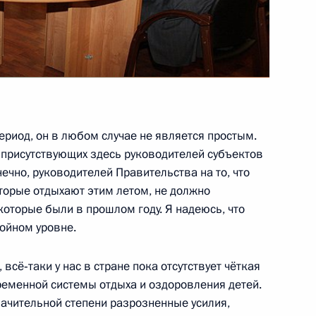
трения обращения
оручений по итогам работы
ском крае
период, он в любом случае не является простым.
х присутствующих здесь руководителей субъектов
боты мобильной приёмной
ечно, руководителей Правительства на то, что
е
торые отдыхают этим летом, не должно
которые были в прошлом году. Я надеюсь, что
тойном уровне.
всё‑таки у нас в стране пока отсутствует чёткая
тавропольского края
еменной системы отдыха и оздоровления детей.
значительной степени разрозненные усилия,