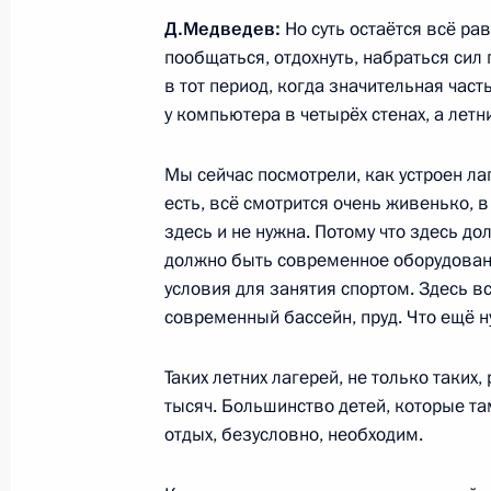
Д.Медведев:
Но суть остаётся всё ра
Об исполнении пункта 1 перечня п
пообщаться, отдохнуть, набраться сил 
в тот период, когда значительная час
работы мобильной приёмной Прези
у компьютера в четырёх стенах, а летн
крае
24 октября 2011 года, 19:00
Мы сейчас посмотрели, как устроен ла
есть, всё смотрится очень живенько, 
здесь и не нужна. Потому что здесь д
О ходе исполнения пункта 1 перечн
должно быть современное оборудован
по итогам работы мобильной приё
условия для занятия спортом. Здесь в
в Ставропольском крае
современный бассейн, пруд. Что ещё 
4 октября 2011 года, 21:20
Таких летних лагерей, не только таких, 
тысяч. Большинство детей, которые та
отдых, безусловно, необходим.
О ходе исполнения пункта 2 перечн
по итогам работы мобильной приё