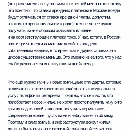
(но применительно к условиям конкретной местности, потому
что понятно, что ставки арендных платежей в Москве всегда
будут отличаться от ставок арендной платы, допустим,
в каком‑то провинциальном городе), тем не менее нужно
подумать, каким образом оказывать влияние
и на соответствующие платежи тоже. У нас, кстати, в России
почти три четверти домашних хозяйств владеют
собственным жильём, в то время как в других странах эта
цифра существенно меньше. Это именно из‑за того, что у нас
слабо развивается институт жилищной аренды.
Что ещё нужно: нужны новые жилищные стандарты, которые
включают высокое качество и надёжность коммунальных
услуг, телефонии, интернета. Понятно, что сейчас те, кто
приобретает новое жильё, не хотят просто получить какую‑то
крышу над головой, а желают получить нормальное,
современное жильё, пусть даже и небольшое по объёму.
Поэтому и само жильё, и инфраструктура вокруг жилья
должна быть связана с развитой социальной сетью, она