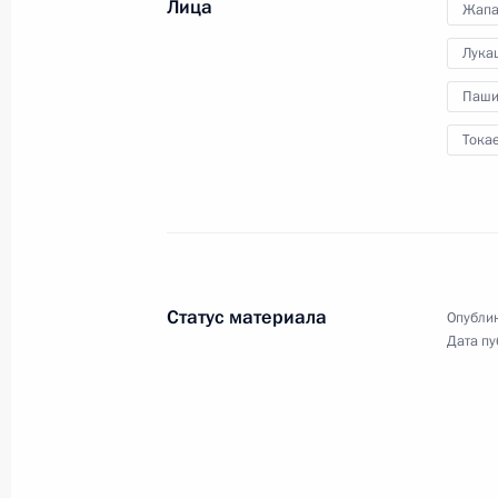
Лица
Жапа
государств
Лука
17 июня 2023 года
Аудио, 39 мин.
Паши
Тока
Владимир Путин принял
в Константиновском дворце глав
делегаций африканских
государств.
Статус материала
Опублик
Встреча с военными
Дата пу
корреспондентами
13 июня 2023 года
Аудио, 2 ч.