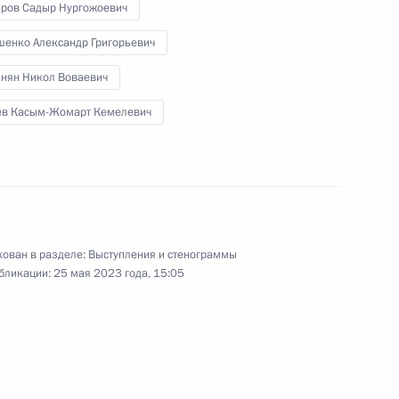
ров Садыр Нургожоевич
международного
экономического форума
шенко Александр Григорьевич
нян Никол Воваевич
16 июня 2023 года
Аудио, 1 ч.
ев Касым-Жомарт Кемелевич
Владимир Путин принял участие
в пленарном заседании XXVI
Петербургского международного
экономического форума.
ован в разделе:
Выступления и стенограммы
Заседание ВЕЭС в узком
бликации:
25 мая 2023 года, 15:05
составе
25 мая 2023 года
Аудио, 3 мин.