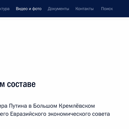
ктура
Видео и фото
Документы
Контакты
Поиск
си
ия, встречи
Встречи со СМИ
июль, 2023
ть следующие материалы
м составе
Выступление перед
ира Путина в Большом Кремлёвском
подразделениями Минобороны,
Росгвардии, ФСБ, МВД, ФСО,
его Евразийского экономического совета
обеспечившими порядок
и законность во время мятежа