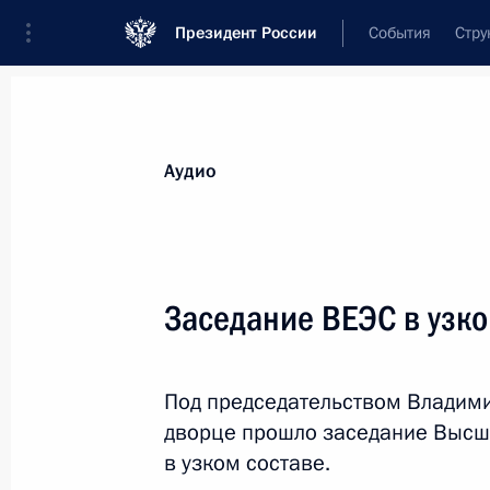
Президент России
События
Стру
Видеозаписи
Фотографии
Аудиозапи
Все материалы
Выступления
Совещан
Аудио
Показа
Заседание ВЕЭС в узко
Заседание Совета глав
Под председательством Владим
государств – членов ШОС
дворце прошло заседание Высш
в узком составе.