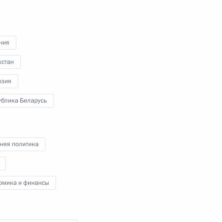
военных вузов
ния
21 июня 2023 года
Аудио, 14 мин.
хстан
изия
В Георгиевском зале Большого
Кремлёвского дворца прошла
ублика Беларусь
встреча Владимира Путина
с лучшими выпускниками вузов
и академий Минобороны, МЧС,
ФСБ, ФСО, Росгвардии, МВД,
няя политика
Следственного комитета и ФСИН.
омика и финансы
Пленарное заседание
Петербургского