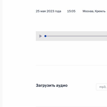
4 июля 2023 года
Аудио, 12 мин.
25 мая 2023 года
15:05
Москва, Кремль
Глава Российского государства
в режиме видеоконференции
принял участие в заседании
Совета глав государств – членов
Шанхайской организации
сотрудничества.
Загрузить аудио
mp3,
Обращение к гражданам