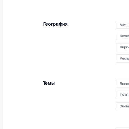
России
География
Арме
24 июня 2023 года
Аудио, 6 мин.
Каза
Кирг
Респ
Темы
Внеш
ЕАЭС
Экон
Встреча с главами
делегаций африканских