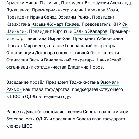
Армении
Никол Пашинян
, Президент Белоруссии
Александр
Лукашенко
, Премьер-министр Индии
Нарендра Моди
,
Президент Ирана
Сейед Эбрахим Раиси
, Президент
Казахстана
Касым-Жомарт Токаев
, Председатель КНР
Си
Цзиньпин
, Президент Киргизии
Садыр Жапаров
, Премьер-
министр Пакистана Имран-Хан, Президент Узбекистана
Шавкат Мирзиёев
, а также Генеральный секретарь
Организации Договора о коллективной безопасности
Станислав Зась и Генеральный секретарь Шанхайской
организации сотрудничества Владимир Норов.
Заседание провёл Президент Таджикистана
Эмомали
Рахмон
как глава государства, председательствующего
в
ШОС
и
ОДКБ
в текущем году.
Ранее в Душанбе состоялись
сессия
Совета коллективной
безопасности ОДКБ и
заседание
Совета глав государств –
членов ШОС.