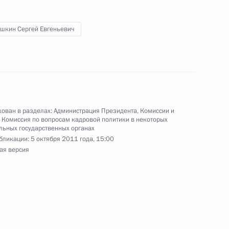
естителем Генсекретаря ООН
шкин Сергей Евгеньевич
идента Сергей Нарышкин
ренции «История новой
ован в разделах:
Администрация Президента
,
Комиссии и
–2011)»
,
Комиссия по вопросам кадровой политики в некоторых
ьных государственных органах
бликации:
5 октября 2011 года, 15:00
ая версия
пункта 2 перечня поручений,
ой приёмной Президента