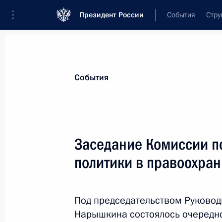
Президент России
События
Стру
Материалы по выбранной персоне
События
Нарышкин
,
Сергей
Евгеньевич
директор Службы внешней разведки
Заседание Комиссии п
политики в правоохран
Лента событий
Под председательством Руковод
Нарышкина состоялось очередн