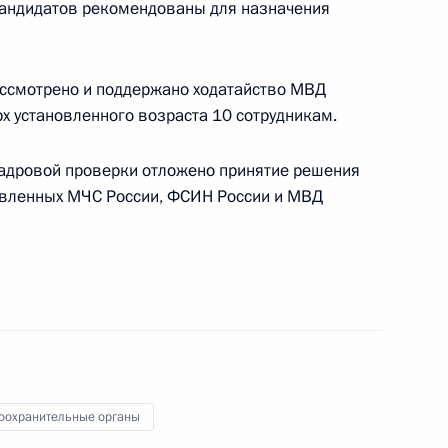
кандидатов рекомендованы для назначения
ассмотрено и поддержано ходатайство МВД
х установленного возраста 10 сотрудникам.
я поручений по итогам
дента в Томской области
кадровой проверки отложено принятие решения
авленных МЧС России, ФСИН России и МВД
нта, касающегося
и лиц, осуждённых
аправленности
оохранительные органы