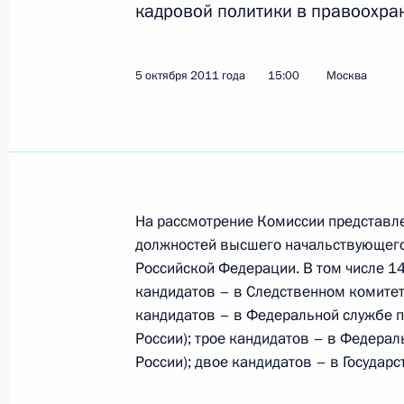
кадровой политики в правоохра
Показа
5 октября 2011 года
15:00
Москва
Утверждён перечень поручений, на
проблем людей с ограниченными 
25 ноября 2011 года, 09:00
На рассмотрение Комиссии представл
Сергей Нарышкин встретился с Ру
должностей высшего начальствующего
Президента Азербайджана Рамизо
Российской Федерации. В том числе 1
24 ноября 2011 года, 14:30
кандидатов – в Следственном комитет
кандидатов – в Федеральной службе 
России); трое кандидатов – в Федера
России); двое кандидатов – в Государ
О ходе исполнения пунктов 2 и 3 п
по итогам работы мобильной приё