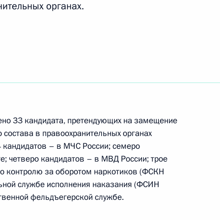
нительных органах.
ть следующие материалы
правленных на решение
возможностями
ено 33 кандидата, претендующих на замещение
ководителем Администрации
 состава в правоохранительных органах
м Мехтиевым
4 кандидатов – в МЧС России; семеро
е; четверо кандидатов – в МВД России; трое
по контролю за оборотом наркотиков (ФСКН
льной службе исполнения наказания (ФСИН
ственной фельдъегерской службе.
еречня поручений, данных
мной Президента в Томской