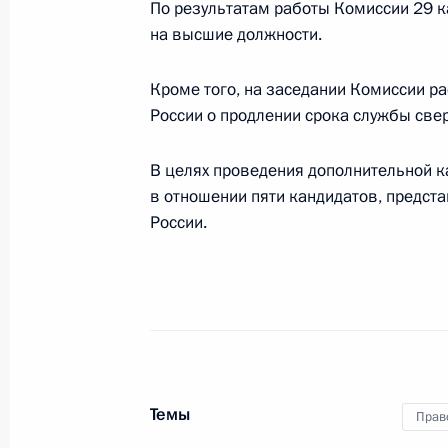
По результатам работы Комиссии 29 
области
на высшие должности.
7 ноября 2011 года, 13:20
Кроме того, на заседании Комиссии р
России о продлении срока службы свер
О ходе исполнения пункта 1 перечн
работы мобильной приёмной Прези
В целях проведения дополнительной 
в отношении пяти кандидатов, предст
5 ноября 2011 года, 11:50
России.
Об исполнении поручения Президе
ограничения трудовой деятельност
за преступления экстремистской н
21 октября 2011 года, 17:20
Темы
Прав