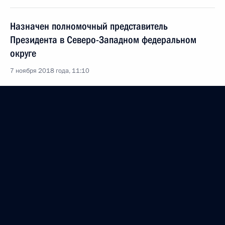
Назначен полномочный представитель
Президента в Северо-Западном федеральном
округе
7 ноября 2018 года, 11:10
Торжественное мероприятие по случаю 100-летия
ГРУ
2 ноября 2018 года, 17:20
Утверждён состав оргкомитета «Победа»
1 ноября 2018 года, 12:30