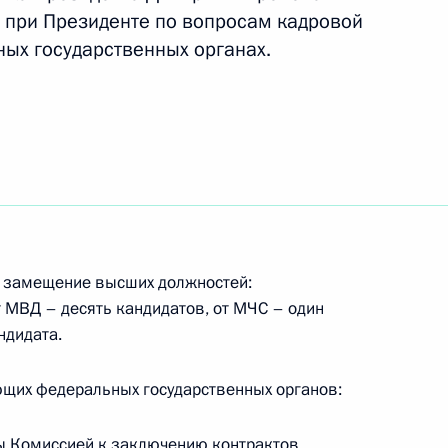
 при Президенте по вопросам кадровой
ных государственных органах.
а Дмитрий Миронов посетил
кадровой политики
твенных органах
а замещение высших должностей:
т МВД – десять кандидатов, от МЧС – один
андидата.
тителем Министра обороны
ющих федеральных государственных органов:
ы Комиссией к заключению контрактов