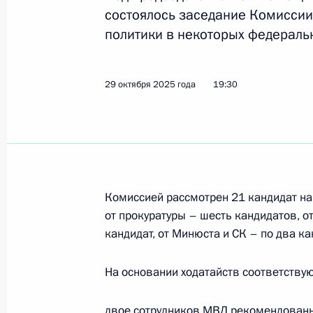
состоялось заседание Комиссии
политики в некоторых федераль
1–5 декабря помощник Президент
Вьетнам
29 октября 2025 года
19:30
5 декабря 2025 года, 20:00
Заседание Комиссии по вопросам 
в некоторых федеральных государс
Комиссией рассмотрен 21 кандидат н
26 ноября 2025 года, 17:00
от прокуратуры – шесть кандидатов, о
кандидат, от Минюста и СК – по два к
Александр Санчик назначен замес
На основании ходатайств соответству
России
двое сотрудников МВД рекомендован