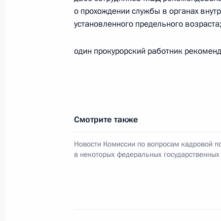
8 ноября 2025 года, 13:20
о прохождении службы в органах внут
установленного предельного возраста
Андрей Булыга назначен заместите
один прокурорский работник рекомен
Безопасности России
8 ноября 2025 года, 13:15
Смотрите также
Виталий Королёв назначен време
обязанности губернатора Тверской
Новости Комиссии по вопросам кадровой п
5 ноября 2025 года, 09:05
в некоторых федеральных государственных
Встреча с Виталием Королёвым
5 ноября 2025 года, 09:00