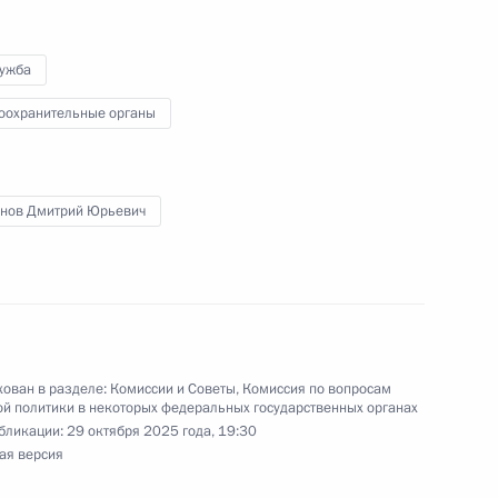
лужба
кадровой политики
твенных органах
оохранительные органы
нов Дмитрий Юрьевич
 совершенствование службы
льного исполнения России
ован в разделе:
Комиссии и Советы
,
Комиссия по вопросам
й политики в некоторых федеральных государственных органах
нения, касающиеся поддержки
бликации:
29 октября 2025 года, 19:30
 состоянию здоровья
ая версия