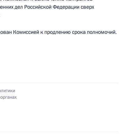
ренних дел Российской Федерации сверх
;
лем Секретаря Совета
дован Комиссией к продлению срока полномочий.
нно исполняющим
 области
олитики
 органах