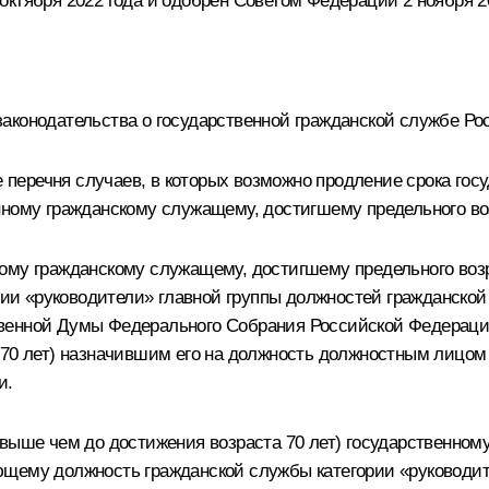
ктября 2022 года и одобрен Советом Федерации 2 ноября 20
аконодательства о государственной гражданской службе Ро
перечня случаев, в которых возможно продление срока гос
нному гражданскому служащему, достигшему предельного во
ому гражданскому служащему, достигшему предельного воз
и «руководители» главной группы должностей гражданской
венной Думы Федерального Собрания Российской Федерации,
 70 лет) назначившим его на должность должностным лицо
и.
свыше чем до достижения возраста 70 лет) государственно
ющему должность гражданской службы категории «руководит