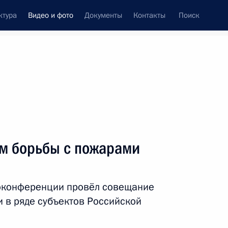
ктура
Видео и фото
Документы
Контакты
Поиск
си
ия, встречи
Встречи со СМИ
май, 2022
ть следующие материалы
м борьбы с пожарами
Совещание по развитию
оконференции провёл совещание
нефтяной отрасли
 в ряде субъектов Российской