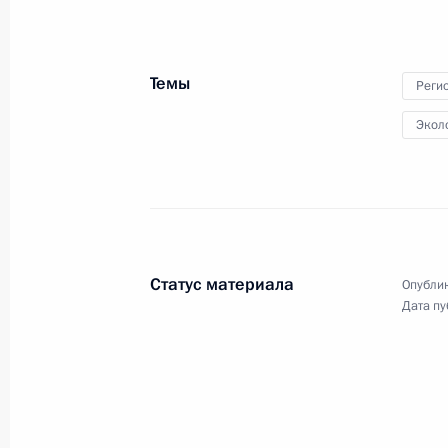
16 мая 2022 года
Аудио, 54 мин.
Темы
Реги
В Кремле состоялась встреча
лидеров государств – членов
Экол
Организации Договора
о коллективной безопасности.
Статус материала
Опублик
Дата пу
Совещание по вопросам
борьбы с пожарами
10 мая 2022 года
Аудио, 2 ч.