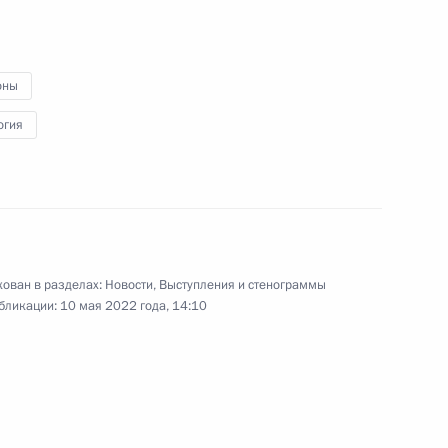
11 мая 2022 года
Аудио, 57 мин.
оны
Под председательством
Владимира Путина в режиме
огия
видеоконференции состоялось
заседание попечительского совета
образовательного фонда «Талант
и успех».
ован в разделах:
Новости
,
Выступления и стенограммы
бликации:
10 мая 2022 года, 14:10
Встреча с Генеральным
секретарём ООН Антониу
Гутеррешем
26 апреля 2022 года
Аудио, 24 мин.