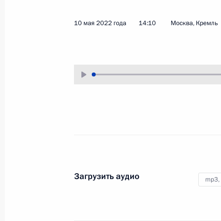
20 мая 2022 года
Аудио, 10 мин.
10 мая 2022 года
14:10
Москва, Кремль
Под председательством
Владимира Путина в режиме
видеоконференции состоялось
заседание Совета Безопасности
Российской Федерации.
Обсуждались вопросы повышения
устойчивости и безопасности
функционирования
информационной инфраструктуры
государства.
Загрузить аудио
mp3,
Саммит ОДКБ