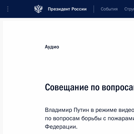
Президент России
События
Стру
Видеозаписи
Фотографии
Аудиозапи
Все материалы
Выступления
Совещан
Аудио
Показа
Совещание по вопроса
Заседание Совета
Владимир Путин в режиме виде
Безопасности
по вопросам борьбы с пожарами
Федерации.