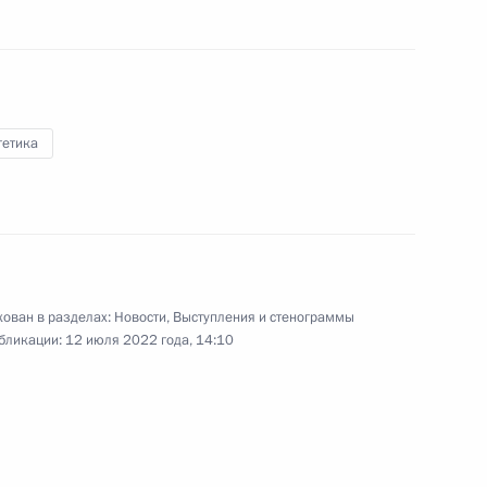
 Правительственной комиссии
та по направлениям
гетика
регулирования в области
ован в разделах:
Новости
,
Выступления и стенограммы
а территории Запорожской
бликации:
12 июля 2022 года, 14:10