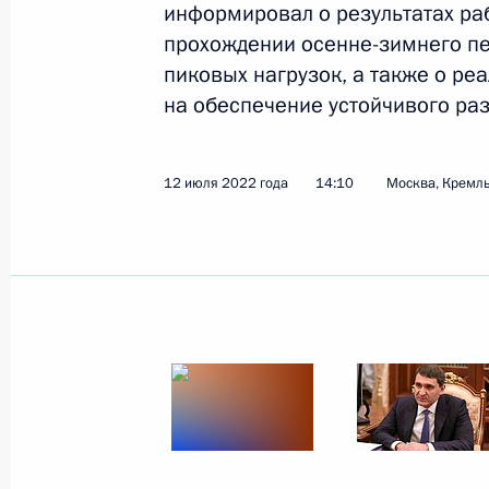
информировал о результатах раб
прохождении осенне-зимнего пе
Пленарное заседание международн
пиковых нагрузок, а также о р
энергетическая неделя»
на обеспечение устойчивого раз
12 октября 2022 года, 14:15
12 июля 2022 года
14:10
Москва, Кремл
Встреча с генеральным директоро
11 октября 2022 года, 18:10
Указ о применении дополнительны
мер в топливно-энергетической сфе
с недружественными действиями н
государств и международных орган