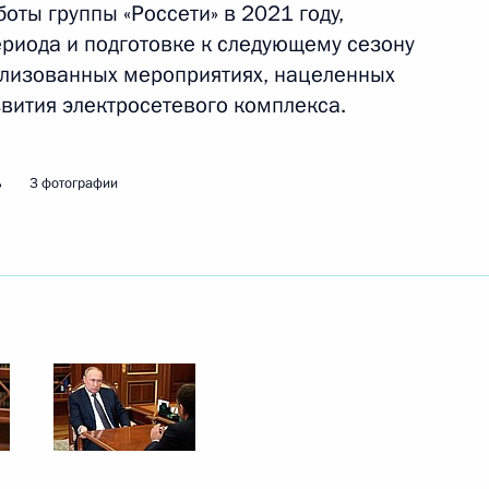
оты группы «Россети» в 2021 году,
риода и подготовке к следующему сезону
ого форума «Российская
еализованных мероприятиях, нацеленных
вития электросетевого комплекса.
ь
3 фотографии
м МАГАТЭ Рафаэлем Гросси
х специальных экономических
ре в связи
екоторых иностранных
изаций