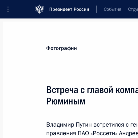
Президент России
События
Стру
Материалы по выбранной теме
Фотографии
Энергетика,
880 результатов
Встреча с главой комп
Показа
Рюминым
Заседание комиссии Госсовета по 
Владимир Путин встретился с г
13 октября 2022 года, 18:00
правления ПАО «Россети» Андр