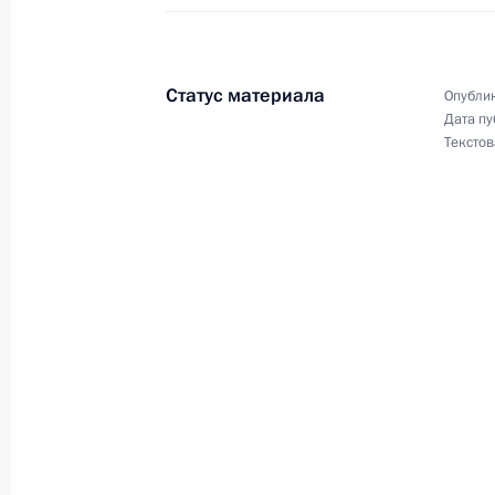
Поздравление Тамаре Синявской с
6 июля 2013 года, 10:00
Статус материала
Опублик
Дата пу
Текстов
Открыт памятник Расулу Гамзатову
5 июля 2013 года, 15:00
Президент примет участие в церем
поэту Расулу Гамзатову
4 июля 2013 года, 15:20
Празднование 60-летия установлен
между Санкт-Петербургом и Турку