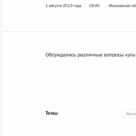
1 августа 2013 года
18:45
Московская об
Открытие воссозданного фонтана «
23 августа 2013 года, 14:00
Обсуждались различные вопросы культ
Встреча с Иосифом Кобзоном
1 августа 2013 года, 18:45
Поездка на остров Гогланд
15 июля 2013 года, 19:30
Темы
Куль