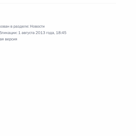
 юбилеем
ован в разделе:
Новости
бликации:
1 августа 2013 года, 18:45
ая версия
онии открытия памятника
ия побратимских связей