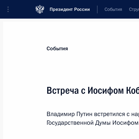
Президент России
События
Стру
Материалы по выбранной теме
События
Культура,
1667 результатов
Встреча с Иосифом Ко
Показа
Владимир Путин встретился с н
Посещение спортивно-оздоровитель
Государственной Думы Иосифом
Владивостока
31 августа 2013 года, 15:30