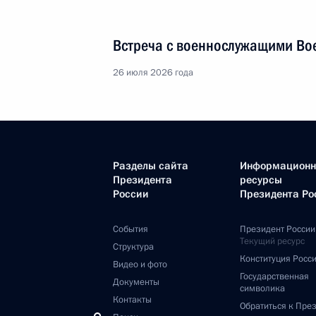
Встреча с военнослужащими Во
26 июля 2026 года
Разделы сайта
Информацион
Президента
ресурсы
России
Президента Ро
События
Президент России
Текущий ресурс
Структура
Конституция Росс
Видео и фото
Государственная
Документы
символика
Контакты
Обратиться к Пре