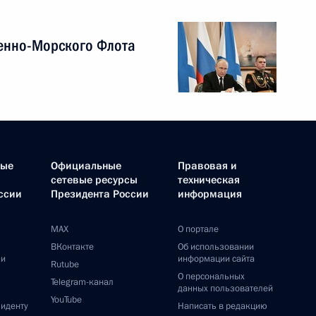
енно-Морского Флота
ные
Официальные
Правовая и
сетевые ресурсы
техническая
ссии
Президента России
информация
MAX
О портале
ВКонтакте
Об использовании
ии
информации сайта
Rutube
О персональных
Telegram-канал
данных пользователей
YouTube
зиденту
Написать в редакцию