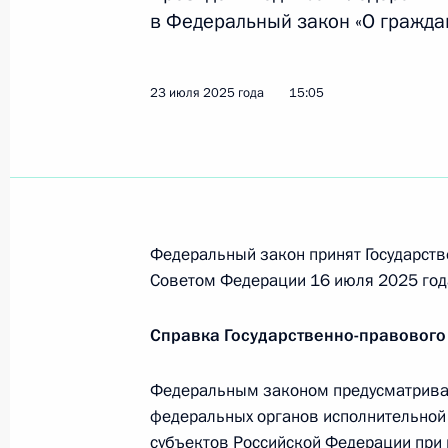
в Федеральный закон «О гражда
Подписан закон, совершенствующи
23 июля 2025 года
15:05
осуществляющих управление гражд
23 июля 2025 года, 15:05
В законодательство внесены изме
Федеральный закон принят Государств
организации деятельности ФСБ
Советом Федерации 16 июля 2025 год
23 июля 2025 года, 15:00
Справка Государственно-правового
Указ об особенностях захода судов
Федеральным законом предусматривае
Федерации
федеральных органов исполнительной 
субъектов Российской Федерации при