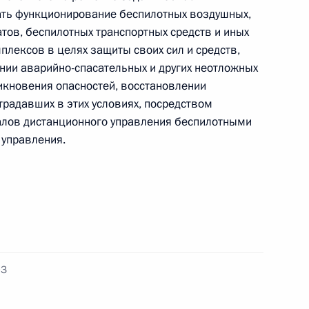
ать функционирование беспилотных воздушных,
тов, беспилотных транспортных средств и иных
лексов в целях защиты своих сил и средств,
оссийской Федерации
ении аварийно-спасательных и других неотложных
никновения опасностей, восстановлении
традавших в этих условиях, посредством
алов дистанционного управления беспилотными
ва
 управления.
 Совета Безопасности
ФЗ