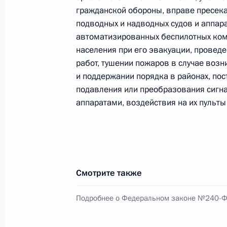
гражданской обороны, вправе пресек
подводных и надводных судов и аппара
автоматизированных беспилотных комп
Заседание Совета Безопасности Р
населения при его эвакуации, провед
10 июня 2025 года, 17:00
работ, тушении пожаров в случае воз
и поддержании порядка в районах, пос
подавления или преобразования сигн
Совещание с членами Правительст
аппаратами, воздействия на их пульты
4 июня 2025 года, 17:30
Совещание с постоянными членами
Смотрите также
30 мая 2025 года, 13:45
Подробнее о Федеральном законе №240-