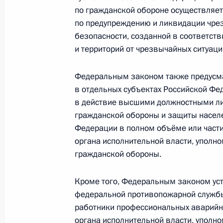
21 июля 2025 года, 14:30
по гражданской обороне осуществляе
по предупреждению и ликвидации чре
безопасности, созданной в соответст
Форум Народного фронта «Всё для
и территорий от чрезвычайных ситуаци
6 июля 2025 года, 16:00
Федеральным законом также предусма
в отдельных субъектах Российской Фе
в действие высшими должностными ли
Совещание по рассмотрению основ
гражданской обороны и защиты насел
государственной программы воору
Федерации в полном объёме или част
12 июня 2025 года, 20:10
органа исполнительной власти, уполно
гражданской обороны.
Кроме того, Федеральным законом уст
Совещание по рассмотрению основ
федеральной противопожарной службы
государственной программы воору
работники профессиональных аварий
11 июня 2025 года, 20:50
органа исполнительной власти, уполно