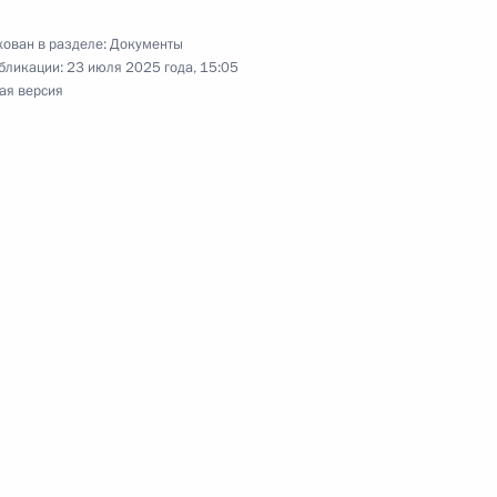
ован в разделе:
Документы
бликации:
23 июля 2025 года, 15:05
ая версия
 Совета Безопасности
лем Секретаря Совета
ой Федерации продлено