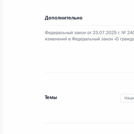
Видеообращение к участникам 13-
высоких представителей, курирующ
Дополнительно
28 мая 2025 года, 09:35
Федеральный закон от 23.07.2025 г. № 24
изменений в Федеральный закон «О гражда
Видеообращение по случаю Дня п
28 мая 2025 года, 00:00
Николай Патрушев посетил порт Уст
26 мая 2025 года, 20:00
Темы
Наци
Указ о государственном мониторин
России иностранными источникам