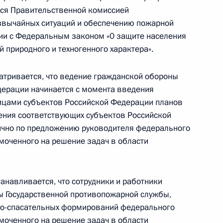
тся Правительственной комиссией
звычайных ситуаций и обеспечению пожарной
вии с Федеральным законом «0 защите населения
 победы!»
й природного и техногенного характера».
тривается, что ведение гражданской обороны
дерации начинается с момента введения
цами субъектов Российской Федерации планов
ных параметров проекта
ения соответствующих субъектов Российской
жения на 2027–2036 годы
ично по предложению руководителя федерального
моченного на решение задач в области
анавливается, что сотрудники и работники
ных параметров проекта
 Государственной противопожарной службы,
жения на 2027–2036 годы
но-спасательных формирований федерального
моченного на решение задач в области