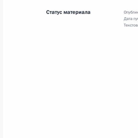
19 мая 2025 года, 19:20
Статус материала
Опублик
Дата пу
Текстов
Совещание с постоянными членами
16 мая 2025 года, 13:50
Олег Салюков назначен заместите
Безопасности России
15 мая 2025 года, 21:00
Действие Плана обороны Российск
до 2027 года