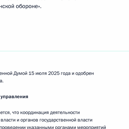
нской обороне».
й координацию органов,
анской обороной
нения, касающиеся
енной Думой 15 июля 2025 года и одобрен
а.
 управления
 в морские порты Российской
тся, что координация деятельности
власти и органов государственной власти
 проведении указанными органами мероприятий