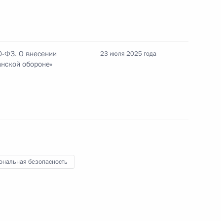
й международной встречи
их вопросы безопасности
0-ФЗ. О внесении
23 июля 2025 года
нской обороне»
ограничника
ь-Луга
ональная безопасность
ге вреда, причинённого
и