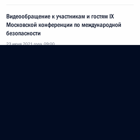
Видеообращение к участникам и гостям IX
Московской конференции по международной
безопасности
23 июня 2021 года, 09:00
Совещание с постоянными членами Совета
Безопасности
18 июня 2021 года, 14:45
Подписан закон о денонсации Договора
по открытому небу
7 июня 2021 года, 10:30