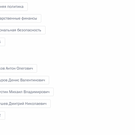
няя политика
 Совета Безопасности
дарственные финансы
ональная безопасность
5
ва
ов Антон Олегович
уров Денис Валентинович
нения, предусматривающие
стин Михаил Владимирович
спределения бюджетных
едерального бюджета,
ушев Дмитрий Николаевич
в 2022 году
2