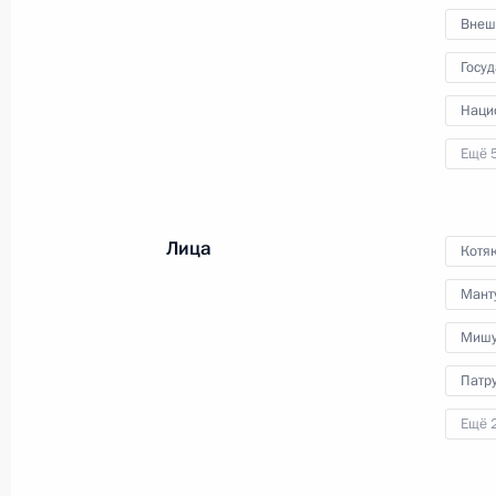
Внеш
Совещание с постоянными членами
Госу
11 марта 2022 года, 11:15
Наци
Ещё 
Совещание с членами Правительст
10 марта 2022 года, 17:55
Лица
Котяк
Мант
В законодательство внесены изме
Мишу
возможность оперативного перера
ассигнований в ходе исполнения ф
Патр
региональных и местных бюджетов 
Ещё 
9 марта 2022 года, 11:55