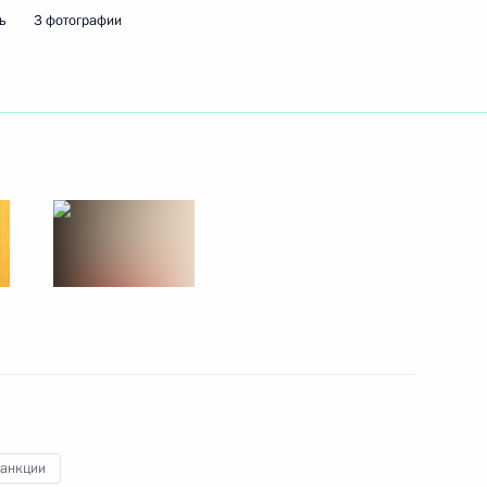
ь
3 фотографии
 Совета Безопасности
 Совета Безопасности
и Александром Лукашенко
санкции