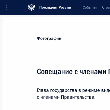
Президент России
События
Стру
Материалы по выбранной теме
Фотографии
Национальная безопасность,
1415 
Совещание с членами 
Показа
Глава государства в режиме в
Подписан закон, направленный на 
с членами Правительства.
органов России, которые осуществ
за рубежом