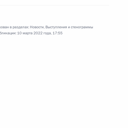
чения безопасности России
 сфере внешнеэкономической
ован в разделах:
Новости
,
Выступления и стенограммы
бликации:
10 марта 2022 года, 17:55
 защиту национальных
ных действий иностранных
изаций
ния обязательств перед
орами