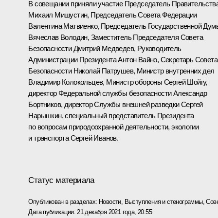
В совещании приняли участие Председатель Правительств
Михаил Мишустин
, Председатель Совета Федерации
Валентина Матвиенко
, Председатель Государственной Дум
Вячеслав Володин
, Заместитель Председателя Совета
Безопасности
Дмитрий Медведев
, Руководитель
Администрации Президента
Антон Вайно
, Секретарь Совета
Безопасности
Николай Патрушев
, Министр внутренних дел
Владимир Колокольцев
, Министр обороны
Сергей Шойгу
,
директор Федеральной службы безопасности
Александр
Бортников
, директор Службы внешней разведки
Сергей
Нарышкин
, специальный представитель Президента
по вопросам природоохранной деятельности, экологии
и транспорта
Сергей Иванов
.
Статус материала
Опубликован в разделах:
Новости
,
Выступления и стенограммы
,
Сов
Дата публикации:
21 декабря 2021 года, 20:55