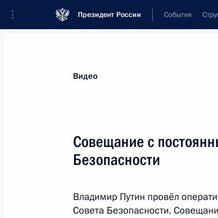
Президент России
События
Стру
Видеозаписи
Фотографии
Аудиозапи
Все материалы
Выступления
Совещан
Видео
Показа
Совещание с постоянн
Безопасности
Встреча с представителями
общественности
Владимир Путин провёл операт
Совета Безопасности. Совещани