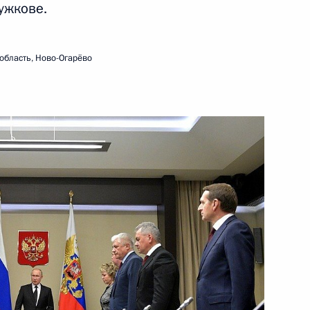
ужкове.
16 декабря 2019 года
Видео, 4 мин.
область, Ново-Огарёво
Встреча с судьями
Конституционного Суда