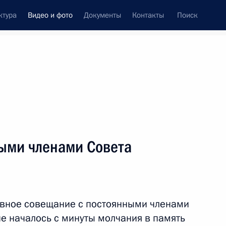
ктура
Видео и фото
Документы
Контакты
Поиск
си
ия, встречи
Встречи со СМИ
декабрь, 2019
ть следующие материалы
ыми членами Совета
Заседание Комиссии по вопросам
военно-технического
ивное совещание с постоянными членами
сотрудничества с иностранными
государствами
е началось с минуты молчания в память