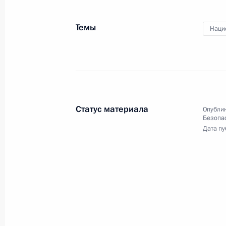
организационного комитета
«Победа»
Темы
Наци
11 декабря 2019 года
Видео, 51 мин.
Статус материала
Опублик
Безопа
Дата пу