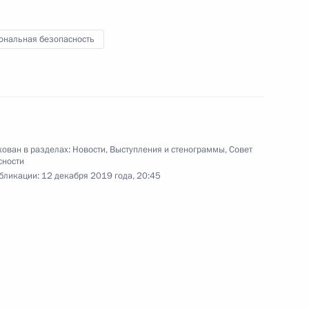
Правительства
ональная безопасность
11 декабря 2019 года
Видео, 18 мин.
ован в разделах:
Новости
,
Выступления и стенограммы
,
Совет
сности
бликации:
12 декабря 2019 года, 20:45