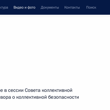
ктура
Видео и фото
Документы
Контакты
Поиск
си
встречи
Церемонии
декабрь, 2019
ть следующие материалы
Поездка в Кабардино-
е в сессии Совета коллективной
Балкарию
вора о коллективной безопасности