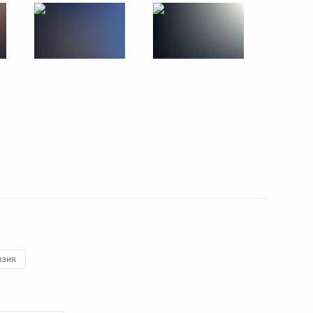
28 ноября 2019 года
13 фото
Открытый урок в рамках
изия
форума «ПроеКТОриЯ»