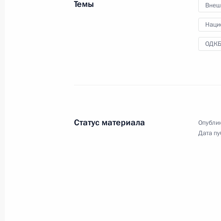
Темы
Внеш
27 ноября 2019 года
55 фото
Наци
ОДК
Статус материала
Опублик
Дата пу
Съезд партии «Единая
23 ноября 2019 года
Москва
19 фо