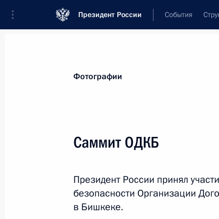
Президент России
События
Стру
Видеозаписи
Фотографии
Аудиозапи
Все материалы
Поездки
Совещания, 
Фотографии
Показа
Саммит ОДКБ
Дан старт поставкам
Президент России принял участи
российского газа в Китай
безопасности Организации Дого
по восточному маршруту
в Бишкеке.