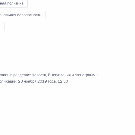
няя политика
26 ноября 2019 года
11 фото
ональная безопасность
Б
ован в разделах:
Новости
,
Выступления и стенограммы
бликации:
28 ноября 2019 года, 12:30
 Россия»
то