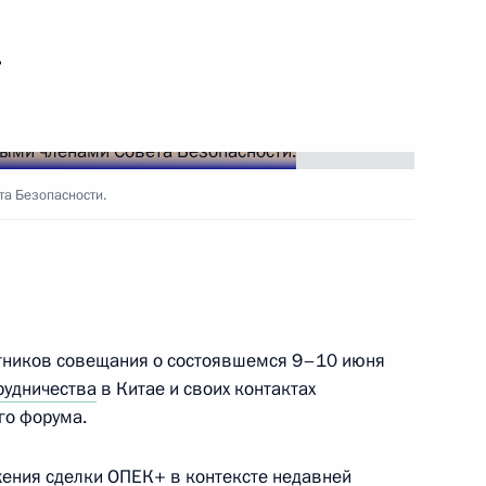
й политики в области
ь
ной безопасности
спективу
а Безопасности.
 Совета Безопасности
стников совещания о состоявшемся 9–10 июня
 Совета Безопасности
рудничества
в Китае и своих контактах
го форума.
жения сделки ОПЕК+ в контексте недавней