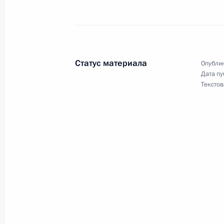
Совещание с постоянными членами
19 июля 2018 года, 17:00
Статус материала
Опублик
Дата пу
Текстов
Внесены изменения в закон об ор
19 июля 2018 года, 16:10
Совещание с постоянными членами
6 июля 2018 года, 15:30
Внесены изменения в состав Совет