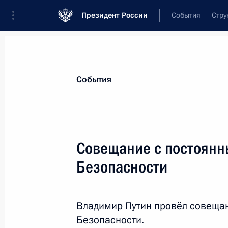
Президент России
События
Стру
Материалы по выбранной теме
События
Национальная безопасность,
1412 
Совещание с постоянн
Показа
Безопасности
Совещание с постоянными членами
Владимир Путин провёл совеща
25 октября 2018 года, 16:40
Безопасности.