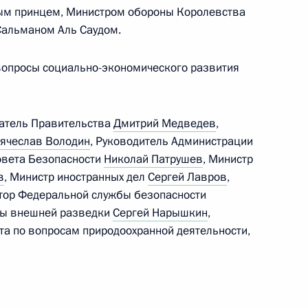
ным принцем, Министром обороны Королевства
м Секретаря Совета
Сальманом Аль Саудом.
вопросы социально-экономического развития
датель Правительства
Дмитрий Медведев
,
комиссии
ячеслав Володин
, Руководитель Администрации
Совета Безопасности
Николай Патрушев
, Министр
в
, Министр иностранных дел
Сергей Лавров
,
ктор Федеральной службы безопасности
бы внешней разведки
Сергей Нарышкин
,
 Совета Безопасности
а по вопросам природоохранной деятельности,
 Совета Безопасности