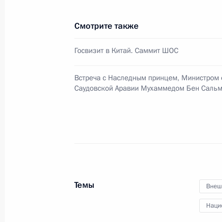
17 августа 2018 года, 15:15
Смотрите также
Госвизит в Китай. Саммит ШОС
Совещание с постоянными членами
10 августа 2018 года, 14:10
Встреча с Наследным принцем, Министром
Саудовской Аравии Мухаммедом Бен Сальм
Совещание с постоянными членами
2 августа 2018 года, 15:15
Совещание с постоянными членами
Темы
Внеш
25 июля 2018 года, 20:50
Наци