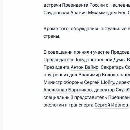
встречи Президента России с Наслед
Юрий Коков назначен заместителе
Саудовская Аравия Мухаммедом Бен 
Безопасности
Кроме того, обсуждались актуальные 
26 сентября 2018 года, 19:15
страны.
В совещании приняли участие Предсе
Заседание Военно-промышленной 
Председатель Государственной Думы
В
19 сентября 2018 года, 17:20
Президента
Антон Вайно
, Секретарь 
внутренних дел
Владимир Колокольце
Министр обороны
Сергей Шойгу
, дире
Александр Бортников
, директор Служ
Совещание с постоянными членами
специальный представитель Президент
22 августа 2018 года, 14:00
экологии и транспорта
Сергей Иванов
.
Совещание с постоянными членами