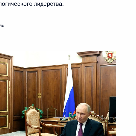
логического лидерства.
ль
ому развитию
едания Совета
ациональным проектам
ому развитию