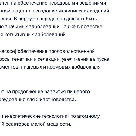
влен на обеспечение передовыми решениями
мического развития
вной акцент на создание медицинских изделий
ления. В первую очередь они должны быть
о значимых заболеваний. Также в повестке
ля когнитивных заболеваний.
едседателя Правительства
ическое] обеспечение продовольственной
росы генетики и селекции, увеличения выпуска
рментов, пищевых и кормовых добавок для
нт на продолжение развития пищевого
ого Совета по направлению
орудования для животноводства.
и энергетические технологии» по атомному
ий реакторов малой мощности.