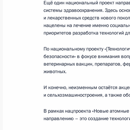
Ещё один национальный проект напра
по направлениям социально-эконо
системы здравоохранения. Здесь осно
и лекарственных средств нового поко
25 ноября 2024 года, 17:00
нацелены на лечение именно социальн
приоритетов разработка технологий д
Встреча с Первым заместителем Пр
По национальному проекту «[Технолог
Денисом Мантуровым
безопасности» в фокусе внимания воп
20 ноября 2024 года, 13:30
ветеринарных вакцин, препаратов, фе
животных.
И конечно, неизменным остаётся акце
Заседание комиссии Государственн
и сельхозмашиностроения, а также об
«Семья»
31 октября 2024 года, 17:00
В рамках нацпроекта «Новые атомные 
направлению – это создание технолог