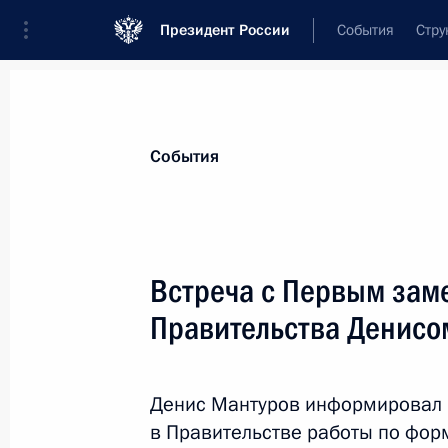
Президент России
События
Стру
Материалы по выбранной теме
События
Нацпроекты,
91 результат
Встреча с Первым зам
Церемония закрытия финала конку
Правительства Денис
3 августа 2026 года, 16:00
Денис Мантуров информировал 
Перечень поручений по итогам зас
в Правительстве работы по фо
по стратегическому развитию и н