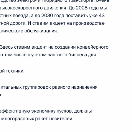
дство электро- и гибридного транспорта. Очень
ациональным проектам
высокоскоростного движения. До 2028 года мы
ных поезда, а до 2030 года поставить уже 43
ной дороги. И ставим акцент на производстве
ехнического обслуживания.
ому развитию
 Здесь ставим акцент на создании конвейерного
в том числе с учётом частного бизнеса для…
й техники.
ого Совета по направлению
итальных группировок разного назначения
.
ь эффективную экономику пусков, должны
о многоразовых ракет-носителей.
сий Госсовета