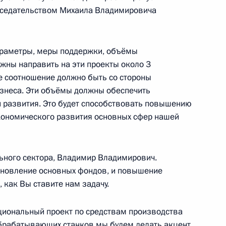
аседание Совета
едседательством Михаила Владимировича
ациональным проектам
араметры, меры поддержки, объёмы
жны направить на эти проекты около 3
е соотношение должно быть со стороны
знеса. Эти объёмы должны обеспечить
сурсов и экологии
 развития. Это будет способствовать повышению
кономического развития основных сфер нашей
льного сектора, Владимир Владимирович.
бновление основных фондов, и повышение
едкоземельных металлов
 как Вы ставите нам задачу.
циональный проект по средствам производства
брабатывающих станков мы будем делать акцент