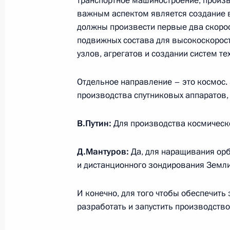
транспортное машиностроение, произво
по стратегическому развитию и н
важным аспектом является создание 
28 декабря 2024 года, 19:00
должны произвести первые два скорост
подвижных состава для высокоскорост
узлов, агрегатов и создании систем т
Заседание Совета по стратегическ
Отдельное направление – это космос.
и национальным проектам
производства спутниковых аппаратов, 
5 декабря 2024 года, 16:35
В.Путин:
Для производства космическо
Заседание комиссии Государственн
Д.Мантуров:
Да, для наращивания орб
«Семья»
и дистанционного зондирования Земли
28 ноября 2024 года, 13:00
И конечно, для того чтобы обеспечит
разработать и запустить производств
Совещание с председателями комис