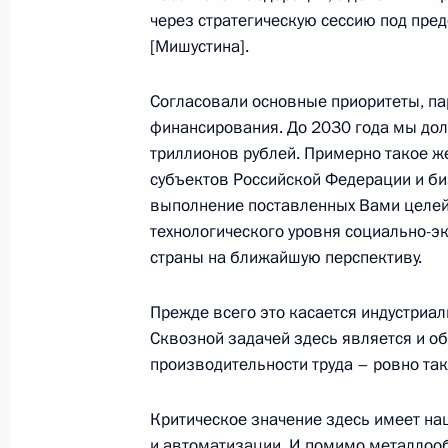
6 июня Владимир Путин проведёт з
через стратегическую сессию под пр
по стратегическому развитию и н
[Мишустина].
в режиме видеоконференции
Согласовали основные приоритеты, п
5 июня 2025 года, 15:00
финансирования. До 2030 года мы дол
триллионов рублей. Примерно такое ж
субъектов Российской Федерации и би
Встреча с Министром природных ре
выполнение поставленных Вами целей
Александром Козловым
технологического уровня социально-э
страны на ближайшую перспективу.
3 июня 2025 года, 14:05
Прежде всего это касается индустриа
Сквозной задачей здесь является и о
Совещание по развитию отрасли р
производительности труда – ровно так,
24 февраля 2025 года, 22:40
Критическое значение здесь имеет на
и автоматизации. И помимо металлоо