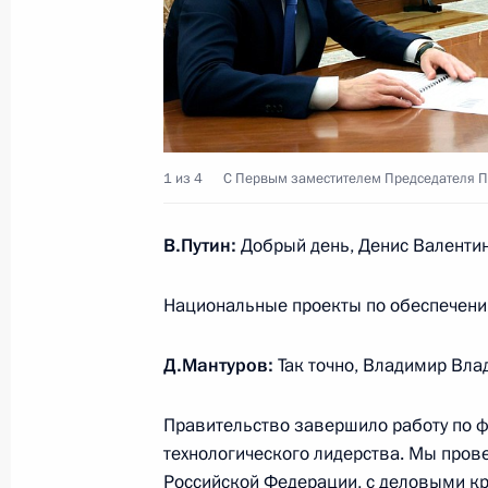
и национальным проектам
6 июня 2025 года, 17:30
Распоряжение о специальной рабо
деятельности институтов развития 
1 из 4
С Первым заместителем Председателя П
развитию и национальным проект
5 июня 2025 года, 19:05
В.Путин:
Добрый день, Денис Валенти
Национальные проекты по обеспечению
Внесены изменения в Положение о 
Д.Мантуров:
Так точно, Владимир Вла
развитию и национальным проект
5 июня 2025 года, 19:00
Правительство завершило работу по 
технологического лидерства. Мы пров
Российской Федерации, с деловыми кру