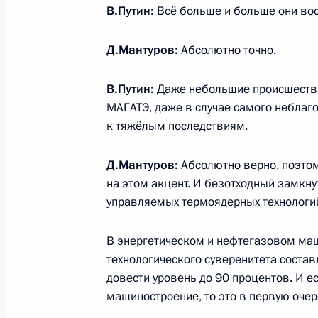
Рабочая встреча с Заместителем П
В.Путин:
Всё больше и больше они во
Маратом Хуснуллиным
Д.Мантуров:
Абсолютно точно.
31 октября 2024 года, 14:00
В.Путин:
Даже небольшие происшестви
МАГАТЭ, даже в случае самого неблаго
Заседание комиссии Государственн
к тяжёлым последствиям.
«Семья»
16 сентября 2024 года, 18:30
Д.Мантуров:
Абсолютно верно, поэтом
на этом акцент. И безотходный замкну
управляемых термоядерных технологи
Перечень поручений по итогам зас
В энергетическом и нефтегазовом ма
по стратегическому развитию и на
технологического суверенитета состав
Госсовета по направлениям социа
довести уровень до 90 процентов. И е
развития
машиностроение, то это в первую оче
4 августа 2024 года, 19:30