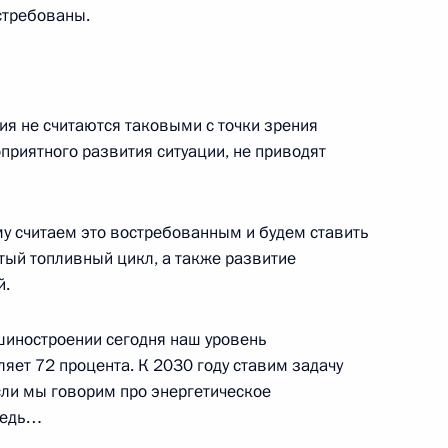
редседателя Правительства
стребованы.
я не считаются таковыми с точки зрения
приятного развития ситуации, не приводят
ого Совета по направлению
у считаем это востребованным и будем ставить
тый топливный цикл, а также развитие
й.
едания Совета
шиностроении сегодня наш уровень
цпроектам и комиссий
ляет 72 процента. К 2030 году ставим задачу
льно-экономического
сли мы говорим про энергетическое
редь…