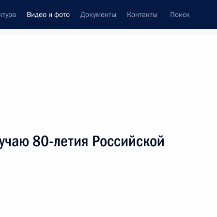
ктура
Видео и фото
Документы
Контакты
Поиск
си
ия, встречи
Встречи со СМИ
октябрь, 2023
ть следующие материалы
учаю 80-летия Российской
я
Международный форум
«Один пояс, один путь»