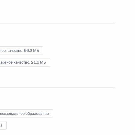
16 октября 2023 года
Видео, 6 мин.
кое качество,
96.3 МБ
артное качество,
21.6 МБ
ессиональное образование
а
Интервью Медиакорпорации