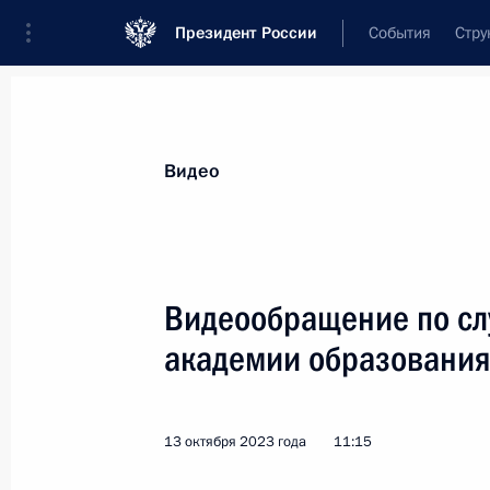
Президент России
События
Стру
Видеозаписи
Фотографии
Аудиозапи
Все материалы
Выступления
Совещан
Видео
Показа
Видеообращение по сл
академии образовани
Пресс-конференция
по итогам визита в Китай
13 октября 2023 года
11:15