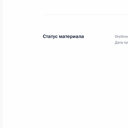
дорожного строительства
в регионах
16 октября 2023 года
Видео, 24 мин.
Статус материала
Опублик
Дата пу