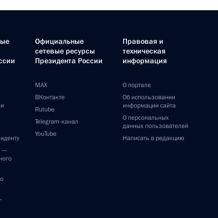
ные
Официальные
Правовая и
сетевые ресурсы
техническая
ссии
Президента России
информация
MAX
О портале
ВКонтакте
Об использовании
ии
информации сайта
Rutube
О персональных
Telegram-канал
данных пользователей
YouTube
зиденту
Написать в редакцию
и —
ного
по
—