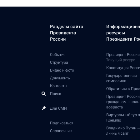
Разделы сайта
Информацион
Президента
ресурсы
России
Президента Ро
События
Президент России
Текущий ресурс
Структура
Конституция Росс
Видео и фото
Государственная
Документы
символика
Контакты
Обратиться к Пре
Поиск
Президент Росси
гражданам школь
возраста
Для СМИ
Виртуальный тур 
Кремлю
Подписаться
Владимир Путин 
Справочник
личный сайт