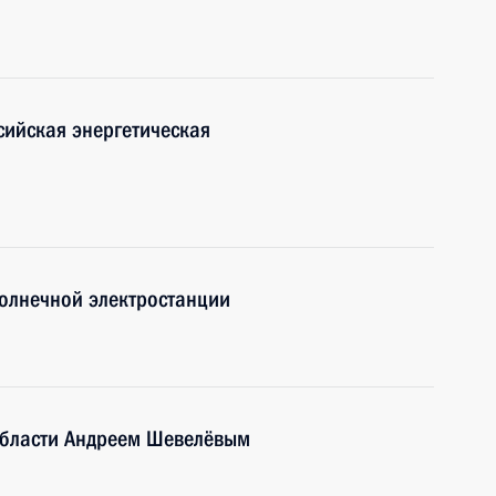
сийская энергетическая
солнечной электростанции
 области Андреем Шевелёвым