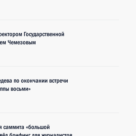
ректором Государственной
еем Чемезовым
дева по окончании встречи
уппы восьми»
я саммита «большой
вёл брифинг для журналистов