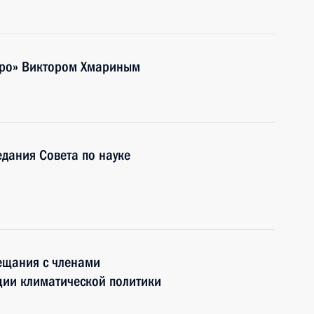
идро» Виктором Хмариным
едания Совета по науке
ещания с членами
ции климатической политики