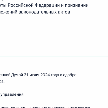
кты Российской Федерации и признании
ложений законодательных актов
о вопросу развития экспорта
 к расширенному заседанию
 экспорта»
енной Думой 31 июля 2024 года и одобрен
дёт заседание Президиума
да.
порта
 управления
правовое регулирование вопросов, касающихся