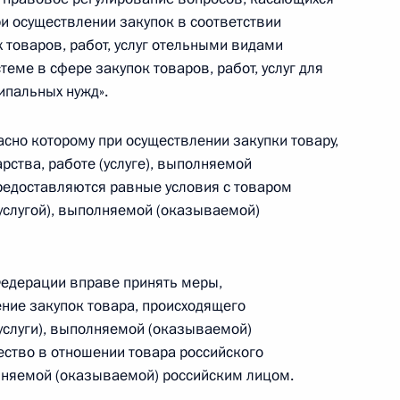
 осуществлении закупок в соответствии
 с командованием ВМФ России
 товаров, работ, услуг отельными видами
теме в сфере закупок товаров, работ, услуг для
ипальных нужд».
сно которому при осуществлении закупки товару,
омиссии по вопросу
рства, работе (услуге), выполняемой
ачения
редоставляются равные условия с товаром
(услугой), выполняемой (оказываемой)
ического центра
Федерации вправе принять меры,
ние закупок товара, происходящего
(услуги), выполняемой (оказываемой)
ство в отношении товара российского
олняемой (оказываемой) российским лицом.
ва