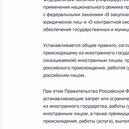
применения национального режима при
Николай Патрушев провёл встречу
с федеральными законами «О закупках
23 сентября 2024 года, 15:00
юридических лиц» и «О контрактной сис
обеспечения государственных и муниц
Устанавливается общее правило, согла
Заседание Военно-промышленной к
происходящему из иностранного госуда
развития БПЛА специального назн
(оказываемой) иностранным лицом, п
19 сентября 2024 года, 16:10
российского происхождения, работой 
российским лицом.
Посещение Специального технолог
При этом Правительство Российской 
устанавливающие запрет или ограниче
19 сентября 2024 года, 15:30
из иностранного государства, работы 
иностранным лицом, а также преимуще
происхождения, работы (услуги), вып
Совещание с членами Правительст