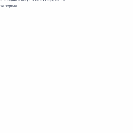
ая версия
нии по вопросам
ия Международного военно-
»
правила предоставления
работам и услугам при