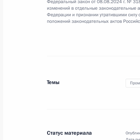
Федеральный закон от 08.08.2024 г. № 31
27 августа 2024 года, 13:00
изменений в отдельные законодательные а
Федерации и признании утратившими силу 
положений законодательных актов Россий
Поздравление с Днём шахтёра
25 августа 2024 года, 00:00
Николай Патрушев провёл совещан
национальных интересов в Арктике
Темы
Пром
20 августа 2024 года, 15:00
Образована Морская коллегия Рос
13 августа 2024 года, 16:40
Статус материала
Опублик
Дата пу