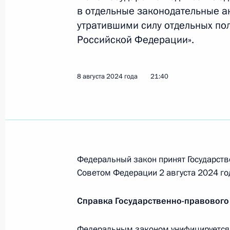
в отдельные законодательные а
утратившими силу отдельных по
Заседание Президиума Госсовета п
Российской Федерации».
25 сентября 2024 года, 16:10
8 августа 2024 года
21:40
Семинар-совещание по подготовке
Президиума Госсовета «О развитии
24 сентября 2024 года, 17:00
Федеральный закон принят Государств
25 сентября Владимир Путин прове
Советом Федерации 2 августа 2024 го
Госсовета по вопросу развития экс
Справка Государственно-правового
24 сентября 2024 года, 15:00
Федеральным законом унифицируется 