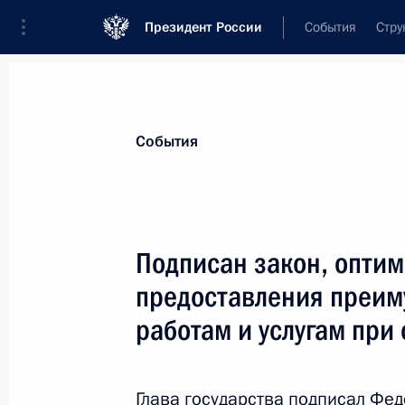
Президент России
События
Стру
Материалы по выбранной теме
События
Промышленность,
782 результата
Подписан закон, опти
Показа
предоставления преим
работам и услугам при
Посещение индустриального парка 
2 октября 2024 года, 16:50
Глава государства подписал Фе