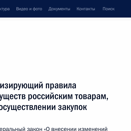
ктура
Видео и фото
Документы
Контакты
Поиск
Все темы
Подписаться на ленту
мизирующий правила
ть следующие материалы
уществ российским товарам,
 осуществлении закупок
«Руднево»
деральный закон «О внесении изменений