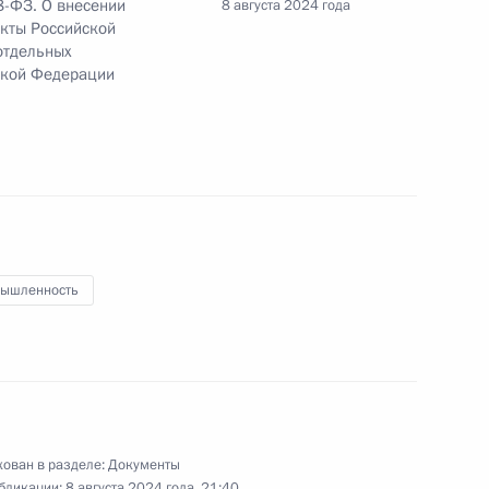
8-ФЗ. О внесении
8 августа 2024 года
кты Российской
отдельных
ской Федерации
ие по вопросам обеспечения
ышленность
сии
ован в разделе:
Документы
бликации:
8 августа 2024 года, 21:40