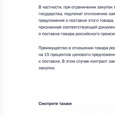
В частности, при ограничении закупок
11 сентября 2024 года, 17:00
государства, подлежат отклонению зая
предложения о поставке этого товара, 
признанная соответствующей докумен
Презентация результатов развития 
о поставке товара российского происх
новых предприятий
4 сентября 2024 года, 15:15
Преимущество в отношении товара ро
на 15 процентов ценового предложени
к поставке. В этом случае контракт з
закупки.
Встреча с губернатором Ярославс
Евраевым
28 августа 2024 года, 13:50
Смотрите также
Заседание Морской коллегии Росс