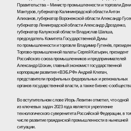
Правительства – Министр промышленности и торговли
Дени
Мантуров
, губернатор Калининградской области
Антон
Алиханов
, губернатор Воронежской области
Александр Гусе
губернатор Ленинградской области
Александр Дрозденко
,
губернатор Калужской области
Владислав Шапша
,
председатель Комитета Государственной Думы
по промышленности и торговле Владимир Гутенёв, президен
Торгово-промышленной палаты
Сергей Катырин
, президент
Российского союза промышленников и предпринимателей
Александр Шохин
, главный экономист государственной
корпорации развития «ВЭБ.РФ» Андрей Клепач,
представители профильных федеральных и региональных
органов государственной власти, а также бизнес-сообщества
Во вступительном слове
Игорь Левитин
отметил, что одной
из ключевых задач 2023 года является укрепление
технологического суверенитета Российской Федерации, в то
числе развитие гражданской промышленности в нынешней
ситуации.