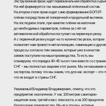
Экструзионная фаза: идёт первоначальная обработка сырья
На ней формируется так называемый плёночный состав.
На втором этапе происходит само формирование БОПЭТ-
плёнки посредством её поперечной и продольной вытяжки.
На последнем этапе, при намотке плёнки на маточник
до необходимых параметров, плёнка за счёт её
автоматической обработки поступает на первичную резку.
А с первичной резки уходит на то количество резок, которое
позволяет нам провести металлизацию, ламинацию и други
процессы согласно тем заказам, которые уже в качестве
заявок поступили на наши производства. То есть мы
планируем, что порядка 40–45 тысяч тонн вместе со страна
СНГ – мы полностью закроем этот рынок. Мы не называем э
экспортом, потому что мы знаем, что для нас экспорт – это т
что не входит в страны СНГ.
Уважаемый Владимир Владимирович, отмечу, что это
предприятие экологичное. У нас 100 метров санитарно-
защитная зона, третий класс опасности, и на 100 процентов
безотходное производство. Мы все отходы, которые