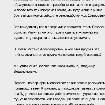
образуются в процессе переработки, направляем на рецикл.
И после того, как наберёмся опыта, мы будем ещё с рынка
брать вторичное сырьё для его переработки – до 15 процент
Это находится у нас в программе с правительством Псковск
области. Мы – так как этот проект сделали – планируем
и дальше здесь развивать малотоннажную химию.
В.Путин:
Михаил Александрович, а чем этот продукт, эта
плёнка отличается от других материалов подобного рода?
М.Сутягинский:
Вообще, плёнка уникальна, Владимир
Владимирович.
Первое – по барьерным свойствам её аналогов в российско
производстве нет. К примеру, для продуктов питания, в кото
она будет использоваться, даёт возможность удлинения ср
годности скоропортящейся продукции почти на 21 день. Есл
продукты в замороженном виде – до 46 месяцев даёт