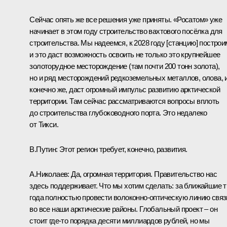
Сейчас опять же все решения уже приняты. «Росатом» уже
начинает в этом году строительство вахтового посёлка для
строительства. Мы надеемся, к 2028 году [станцию] построи
и это даст возможность освоить не только это крупнейшее
золоторудное месторождение (там почти 200 тонн золота),
но и ряд месторождений редкоземельных металлов, олова, и
конечно же, даст огромный импульс развитию арктической
территории. Там сейчас рассматриваются вопросы вплоть
до строительства глубоководного порта. Это недалеко
от Тикси.
В.Путин:
Этот регион требует, конечно, развития.
А.Николаев:
Да, огромная территория. Правительство нас
здесь поддерживает. Что мы хотим сделать: за ближайшие т
года полностью провести волоконно-оптическую линию связ
во все наши арктические районы. Глобальный проект – он
стоит где-то порядка десяти миллиардов рублей, но мы