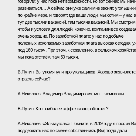
говорили: у нас пока нет возможности, но вот сейчас мы нач
развиваться… А сейчас они уже сами мне звонят, угольщики
по крайне мере, и говорят: где ваши люди, мы хотим – у нас 
тут две тысячи вакансий, там тысяча вакансий. Мы смотрим
чтобы и условия для людей, конечно, компании все создава
очень хорошие. По заработной плате: у нас по добыче
полезных ископаемых заработная плата высокая сегодня, у
под 160 тысяч. При этом, к сожалению, в сельском хозяйств
мы пока отстаём, там 50 тысяч.
В.Путин:
Вы упомянули про угольщиков. Хорошо развиваетс
отрасль сейчас?
А.Николаев:
Владимир Владимирович, мы – чемпионы.
В.Путин:
Кто наиболее эффективно работает?
А.Николаев:
«Эльгауголь». Помните, в 2019 году я просил В
поддержать нас по смене собственника. [Вы] тогда дали