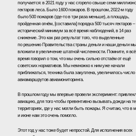
получается: в 2021 году у нас сгорело свыше семи миллион
гектаров леса. Было 1600 пожаров. В прошлом, 2022-м году
было 500 пожаров (где-то в три раза меньше), а площадь,
пройденная огнём, [составила] порядка 500 тысяч гектаров –
исторический минимум за всё время наблюдений, в 14 раз
снижение. Это как раз результат того, что выделенные
по решению Правительства страны деньги и наши деньги м
вложили в увеличение штатной численности. Помните, я всё
время говорил о том, что мы очень сильно отстаём от ещё
советских нормативов. Мы немножко к ним уже начали
приближаться, техника была закуплена, увеличилось число
авиамаршрутов авиамониторинга.
В прошлом году мы впервые провели эксперимент: привлек
авиацию, для того чтобы превентивно вызывать дожди на т
территориях, где у нас могли быть пожары. Я считаю, что в 
и июне нам это очень помогло.
Этот год у нас тоже будет непростой. Для исполнения всех