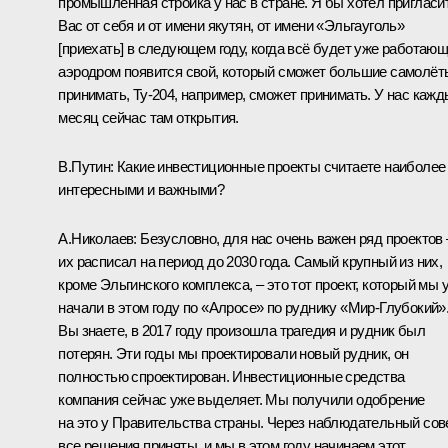
промышленная стройка у нас в стране. Я бы хотел пригласи
Вас от себя и от имени якутян, от имени «Эльгауголь»
[приехать] в следующем году, когда всё будет уже работающ
аэродром появится свой, который сможет большие самолёт
принимать, Ту-204, например, сможет принимать. У нас каж
месяц сейчас там открытия.
В.Путин:
Какие инвестиционные проекты считаете наиболее
интересными и важными?
А.Николаев:
Безусловно, для нас очень важен ряд проектов 
их расписал на период до 2030 года. Самый крупный из них,
кроме Эльгинского комплекса, – это тот проект, который мы 
начали в этом году по «Алросе» по руднику «Мир-Глубокий»
Вы знаете, в 2017 году произошла трагедия и рудник был
потерян. Эти годы мы проектировали новый рудник, он
полностью спроектирован. Инвестиционные средства
компания сейчас уже выделяет. Мы получили одобрение
на это у Правительства страны. Через наблюдательный сов
все решения приняты, и мы в этом году начинаем этот