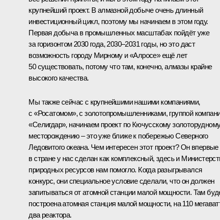
крупнейший проект. В алмазной добыче очень длинный
инвестиционный цикл, поэтому мы начинаем в этом году.
Первая добыча в промышленных масштабах пойдёт уже
за горизонтом 2030 года, 2030–2031 годы, но это даст
возможность городу Мирному и «Алросе» ещё лет
50 существовать, потому что там, конечно, алмазы крайне
высокого качества.
Мы также сейчас с крупнейшими нашими компаниями,
с «Росатомом», с золотопромышленниками, группой компан
«Селигдар», начинаем проект по Кючусскому золоторудном
месторождению – это уже ближе к побережью Северного
Ледовитого океана. Чем интересен этот проект? Он впервые
в стране у нас сделан как комплексный, здесь и Министерст
природных ресурсов нам помогло. Когда разыгрывался
конкурс, они специальное условие сделали, что он должен
запитываться от атомной станции малой мощности. Там буд
построена атомная станция малой мощности, на 110 мегават
два реактора.