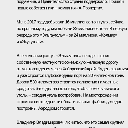
поручение, и Правительство страны поддержало. Пришли
новые собственники – компания «А-Проперти».
Мы в 2017 году добывали 16 миллионов тонн угля, сейчас,
по прошлому году, мы добыли 39 миллионов тонн. В первую
очередь это «Эльгауголь» – за 24 миллиона, «Колмар»
и «Якутуголь».
Все компании растут. «Эльгауголь» сегодня строит
собственную частную тихоокеанскую железную дорогу
от месторождения через Хабаровский край. Будет строиться
и уже строится глубоководный порт на 30 миллионов тонн.
Дорога 530 километров строится полностью на частные
средства. Это сделано для того, чтобы помочь вывезти
уголь, – сегодня уголь востребован. На месторождении
строится свыше десяти обогатительных фабрик, уже две
построены. Аэродром строится.
Владимир Владимирович, я считаю, что это самая крупная