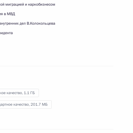
Международного женского
ной миграцией и наркобизнесом
дня
ия в МВД
внутренних дел В.Колокольцева
5 марта 2026 года
Видео, 18 мин.
зидента
кое качество,
1.1 ГБ
артное качество,
201.7 МБ