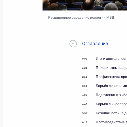
Расширенное заседание коллегии МВД
18 марта 2026 года
Видео, 59 мин.
Оглавление
Итоги деятельност
0:00
Приоритетные зад
1:28
Профилактика пре
2:10
Борьба с экстрем
3:50
Подготовка к выб
4:21
Борьба с киберпр
4:47
Безопасность на д
5:30
Поздравление российским
Противодействие 
6:15