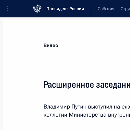
Президент России
События
Стру
Видеозаписи
Фотографии
Аудиозапи
Все материалы
Выступления
Совещан
Видео
Показа
Расширенное заседани
Вручение государственных наград
Владимир Путин выступил на е
победителям и призёрам ХIV
коллегии Министерства внутренн
Паралимпийских зимних игр