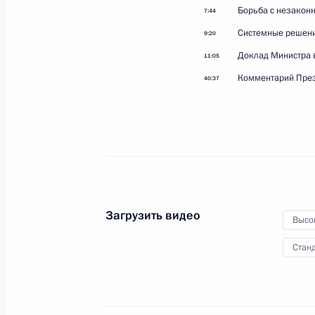
женщинам с 8 Марта
Борьба с незакон
7:44
Системные решен
9:20
Доклад Министра 
11:05
8 марта 2026 года
Видео, 3 мин.
Комментарий Пре
40:37
Загрузить видео
Высо
Станд