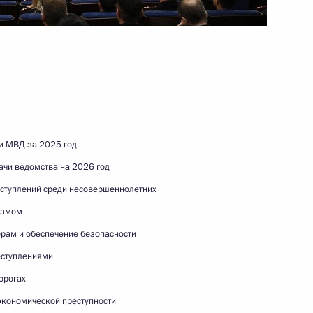
и газа
9 марта 2026 года
Видео, 9 мин.
и МВД за 2025 год
ачи ведомства на 2026 год
ступлений среди несовершеннолетних
измом
орам и обеспечение безопасности
еступлениями
орогах
Встреча по случаю
экономической преступности