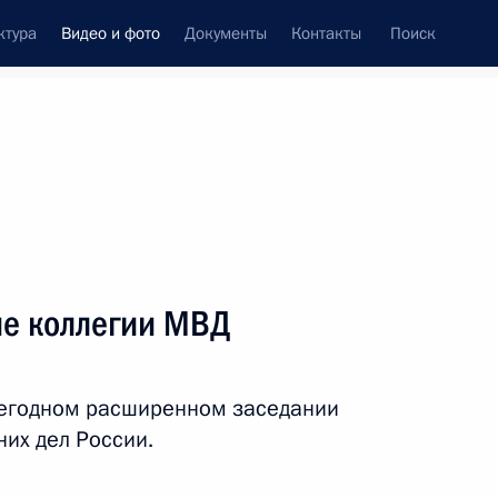
ктура
Видео и фото
Документы
Контакты
Поиск
си
ия, встречи
Встречи со СМИ
март, 2026
ть следующие материалы
е коллегии МВД
Расширенное заседание
жегодном расширенном заседании
коллегии Генеральной
их дел России.
прокуратуры