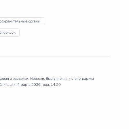
Совещание с членами
Правительства
оохранительные органы
опорядок
4 марта 2026 года
Видео, 1 ч.
ован в разделах:
Новости
,
Выступления и стенограммы
бликации:
4 марта 2026 года, 14:20