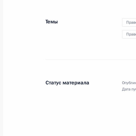
Ответы на вопросы
журналиста Павла Зарубина
Темы
Прав
Прав
4 марта 2026 года
Видео, 7 мин.
Статус материала
Опублик
Дата пу