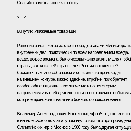
Спасибо вам большое за работу.
<…>
В.Путин
: Уважаемые товарищи!
Решение задач, которые стоят перед органами Министерств
внутренних дел, практически по всем направлениям всегда,
везде, во все времена было чрезвычайно важным для любо
страны, а для нашей страны, для России сегодня с её
бесконечным многообразием и со всем, что происходит
на внешнем контуре, важно вдвойне, втройне, приобретает
особое общенациональное значение и по некоторым
направлениям вашей деятельности сопоставимо с событиям
которые происходят на линии боевого соприкосновения.
Владимир Александрович [
Колокольцев
] сейчас, только что,
в начале своего доклада, упомянул о том, что при проведен
Олимпийских игр в Москве в 1980 году была другая ситуаци