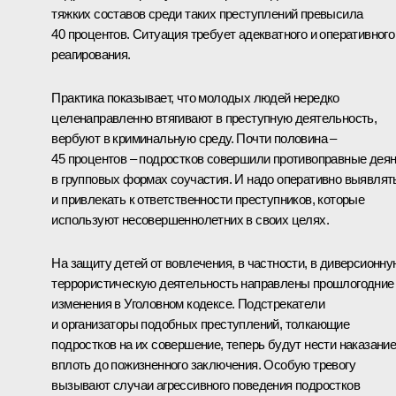
тяжких составов среди таких преступлений превысила
40 процентов. Ситуация требует адекватного и оперативного
реагирования.
Практика показывает, что молодых людей нередко
целенаправленно втягивают в преступную деятельность,
вербуют в криминальную среду. Почти половина –
45 процентов – подростков совершили противоправные дея
в групповых формах соучастия. И надо оперативно выявлят
и привлекать к ответственности преступников, которые
используют несовершеннолетних в своих целях.
На защиту детей от вовлечения, в частности, в диверсионну
террористическую деятельность направлены прошлогодние
изменения в Уголовном кодексе. Подстрекатели
и организаторы подобных преступлений, толкающие
подростков на их совершение, теперь будут нести наказани
вплоть до пожизненного заключения. Особую тревогу
вызывают случаи агрессивного поведения подростков