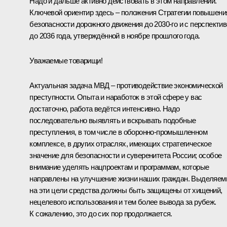
Надо и дальше активно действовать в этом направлении.
Ключевой ориентир здесь – положения Стратегии повышени
безопасности дорожного движения до 2030-го и c перспекти
до 2036 года, утверждённой в ноябре прошлого года.
Уважаемые товарищи!
Актуальная задача МВД – противодействие экономической
преступности. Опыта и наработок в этой сфере у вас
достаточно, работа ведётся интенсивно. Надо
последовательно выявлять и вскрывать подобные
преступления, в том числе в оборонно-промышленном
комплексе, в других отраслях, имеющих стратегическое
значение для безопасности и суверенитета России; особое
внимание уделять нацпроектам и программам, которые
направлены на улучшение жизни наших граждан. Выделяе
на эти цели средства должны быть защищены от хищений,
нецелевого использования и тем более вывода за рубеж.
К сожалению, это до сих пор продолжается.